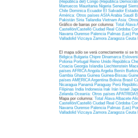
(República del)
Congo (República Democráti
Marruecos
Mauritania
Nigeria
Senegal
Sierr
Chile
Dominica
Ecuador
El Salvador
Estado
América: Otros países
ASIA
Arabia Saudí
B
Pakistán
Siria
Tailandia
Vietnam
Asia: Otro
Gráfico de barras por columna:
Total
Álava
Castellón/Castelló
Ciudad Real
Córdoba
Cor
Navarra
Ourense
Palencia
Palmas (Las)
Po
Valladolid
Vizcaya
Zamora
Zaragoza
Ceuta
El mapa sólo se verá correctamente si se tr
Bélgica
Bulgaria
Chipre
Dinamarca
Esloveni
Polonia
Portugal
Reino Unido
República Ch
Croacia
Georgia
Islandia
Liechtenstein
Mace
países
AFRICA
Angola
Argelia
Benín
Burkin
Gambia
Ghana
Guinea
Guinea-Bissau
Guine
países
AMERICA
Argentina
Bolivia
Brasil
C
Nicaragua
Panamá
Paraguay
Perú
Repúblic
Filipinas
India
Indonesia
Irak
Irán
Israel
Jap
Zelanda
Oceanía: Otros países
APATRIDA
Mapa por columna:
Total
Álava
Albacete
Ali
Castellón/Castelló
Ciudad Real
Córdoba
Cor
Navarra
Ourense
Palencia
Palmas (Las)
Po
Valladolid
Vizcaya
Zamora
Zaragoza
Ceuta