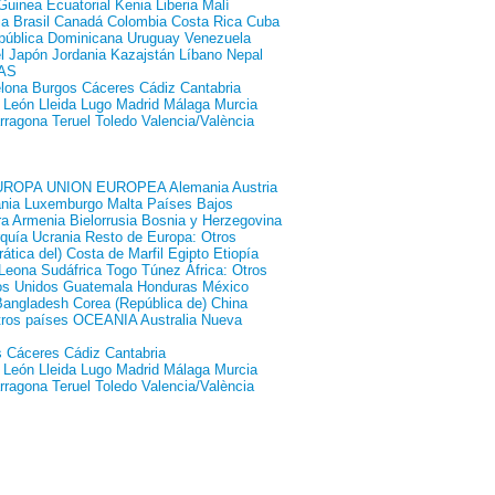
Guinea Ecuatorial
Kenia
Liberia
Malí
ia
Brasil
Canadá
Colombia
Costa Rica
Cuba
pública Dominicana
Uruguay
Venezuela
l
Japón
Jordania
Kazajstán
Líbano
Nepal
AS
lona
Burgos
Cáceres
Cádiz
Cantabria
León
Lleida
Lugo
Madrid
Málaga
Murcia
rragona
Teruel
Toledo
Valencia/València
UROPA
UNION EUROPEA
Alemania
Austria
ania
Luxemburgo
Malta
Países Bajos
ra
Armenia
Bielorrusia
Bosnia y Herzegovina
quía
Ucrania
Resto de Europa: Otros
ática del)
Costa de Marfil
Egipto
Etiopía
 Leona
Sudáfrica
Togo
Túnez
África: Otros
os Unidos
Guatemala
Honduras
México
Bangladesh
Corea (República de)
China
tros países
OCEANIA
Australia
Nueva
s
Cáceres
Cádiz
Cantabria
León
Lleida
Lugo
Madrid
Málaga
Murcia
rragona
Teruel
Toledo
Valencia/València