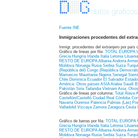
datos graficos
Fuente INE
Inmigraciones procedentes del extran
Inmigr. procedentes del extranjero por país 
Gráfico de lineas por fila:
TOTAL
EUROPA
Grecia
Hungría
Irlanda
Italia
Letonia
Lituani
RESTO DE EUROPA
Albania
Andorra
Armen
Moldova
Noruega
Rusia
Serbia
Suiza
Turqu
(República del)
Congo (República Democráti
Marruecos
Mauritania
Nigeria
Senegal
Sierr
Chile
Dominica
Ecuador
El Salvador
Estado
América: Otros países
ASIA
Arabia Saudí
B
Pakistán
Siria
Tailandia
Vietnam
Asia: Otro
Gráfico de lineas por columna:
Total
Álava
A
Castellón/Castelló
Ciudad Real
Córdoba
Cor
Navarra
Ourense
Palencia
Palmas (Las)
Po
Valladolid
Vizcaya
Zamora
Zaragoza
Ceuta
Gráfico de barras por fila:
TOTAL
EUROPA
Grecia
Hungría
Irlanda
Italia
Letonia
Lituani
RESTO DE EUROPA
Albania
Andorra
Armen
Moldova
Noruega
Rusia
Serbia
Suiza
Turqu