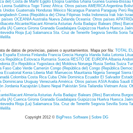
ca del)
Costa de Marfil
Egipto
Etiopía
Gambia
Ghana
Guinea
Guinea-Bissau
a Leona
Sudáfrica
Togo
Túnez
África: Otros países
AMERICA
Argentina
Boliv
s Unidos
Guatemala
Honduras
México
Nicaragua
Panamá
Paraguay
Perú
Re
angladesh
Corea (República de)
China
Filipinas
India
Indonesia
Irak
Irán
Israe
s países
OCEANIA
Australia
Nueva Zelanda
Oceanía: Otros países
APATRID
Albacete
Alicante/Alacant
Almería
Asturias
Ávila
Badajoz
Balears (Illes)
Barce
uña (A)
Cuenca
Girona
Granada
Guadalajara
Guipúzcoa
Huelva
Huesca
Jaén
ntevedra
Rioja (La)
Salamanca
Sta. Cruz de Tenerife
Segovia
Sevilla
Soria
Ta
Melilla
ata de datos de provincias, paises o ayuntamientos. Mapa por fila:
TOTAL
E
a
España
Estonia
Finlandia
Francia
Grecia
Hungría
Irlanda
Italia
Letonia
Litu
eca
República Eslovaca
Rumanía
Suecia
RESTO DE EUROPA
Albania
Andor
donia (Ex-República Yugoslava de)
Moldova
Noruega
Rusia
Serbia
Suiza
Tur
a Faso
Cabo Verde
Camerún
Congo (República del)
Congo (República Democr
a Ecuatorial
Kenia
Liberia
Malí
Marruecos
Mauritania
Nigeria
Senegal
Sierra
anadá
Colombia
Costa Rica
Cuba
Chile
Dominica
Ecuador
El Salvador
Estad
a Dominicana
Uruguay
Venezuela
América: Otros países
ASIA
Arabia Saudí
ón
Jordania
Kazajstán
Líbano
Nepal
Pakistán
Siria
Tailandia
Vietnam
Asia: O
S
cante/Alacant
Almería
Asturias
Ávila
Badajoz
Balears (Illes)
Barcelona
Burgo
uña (A)
Cuenca
Girona
Granada
Guadalajara
Guipúzcoa
Huelva
Huesca
Jaén
ntevedra
Rioja (La)
Salamanca
Sta. Cruz de Tenerife
Segovia
Sevilla
Soria
Ta
Melilla
Copyright 2012 ©
BigPress Software
|
Sobre DG