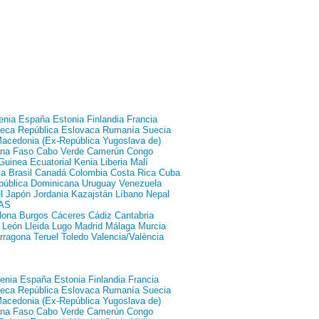
enia
España
Estonia
Finlandia
Francia
heca
República Eslovaca
Rumanía
Suecia
acedonia (Ex-República Yugoslava de)
ina Faso
Cabo Verde
Camerún
Congo
Guinea Ecuatorial
Kenia
Liberia
Malí
ia
Brasil
Canadá
Colombia
Costa Rica
Cuba
pública Dominicana
Uruguay
Venezuela
l
Japón
Jordania
Kazajstán
Líbano
Nepal
AS
lona
Burgos
Cáceres
Cádiz
Cantabria
León
Lleida
Lugo
Madrid
Málaga
Murcia
rragona
Teruel
Toledo
Valencia/València
enia
España
Estonia
Finlandia
Francia
heca
República Eslovaca
Rumanía
Suecia
acedonia (Ex-República Yugoslava de)
ina Faso
Cabo Verde
Camerún
Congo