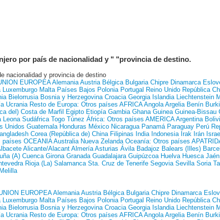
jero por país de nacionalidad y " "provincia de destino.
de nacionalidad y provincia de destino
UNION EUROPEA
Alemania
Austria
Bélgica
Bulgaria
Chipre
Dinamarca
Eslov
a
Luxemburgo
Malta
Países Bajos
Polonia
Portugal
Reino Unido
República C
ia
Bielorrusia
Bosnia y Herzegovina
Croacia
Georgia
Islandia
Liechtenstein
M
ía
Ucrania
Resto de Europa: Otros países
AFRICA
Angola
Argelia
Benín
Burk
ca del)
Costa de Marfil
Egipto
Etiopía
Gambia
Ghana
Guinea
Guinea-Bissau
a Leona
Sudáfrica
Togo
Túnez
África: Otros países
AMERICA
Argentina
Boliv
s Unidos
Guatemala
Honduras
México
Nicaragua
Panamá
Paraguay
Perú
Re
angladesh
Corea (República de)
China
Filipinas
India
Indonesia
Irak
Irán
Israe
s países
OCEANIA
Australia
Nueva Zelanda
Oceanía: Otros países
APATRID
lbacete
Alicante/Alacant
Almería
Asturias
Ávila
Badajoz
Balears (Illes)
Barce
uña (A)
Cuenca
Girona
Granada
Guadalajara
Guipúzcoa
Huelva
Huesca
Jaén
ntevedra
Rioja (La)
Salamanca
Sta. Cruz de Tenerife
Segovia
Sevilla
Soria
Ta
Melilla
UNION EUROPEA
Alemania
Austria
Bélgica
Bulgaria
Chipre
Dinamarca
Eslov
a
Luxemburgo
Malta
Países Bajos
Polonia
Portugal
Reino Unido
República C
ia
Bielorrusia
Bosnia y Herzegovina
Croacia
Georgia
Islandia
Liechtenstein
M
ía
Ucrania
Resto de Europa: Otros países
AFRICA
Angola
Argelia
Benín
Burk