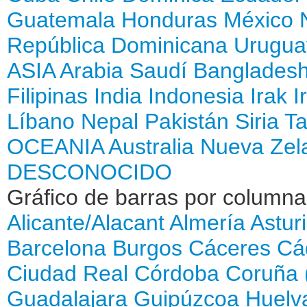
Guatemala
Honduras
México
República Dominicana
Urugua
ASIA
Arabia Saudí
Banglades
Filipinas
India
Indonesia
Irak
I
Líbano
Nepal
Pakistán
Siria
Ta
OCEANIA
Australia
Nueva Zel
DESCONOCIDO
Gráfico de barras por column
Alicante/Alacant
Almería
Astur
Barcelona
Burgos
Cáceres
Cá
Ciudad Real
Córdoba
Coruña 
Guadalajara
Guipúzcoa
Huelv