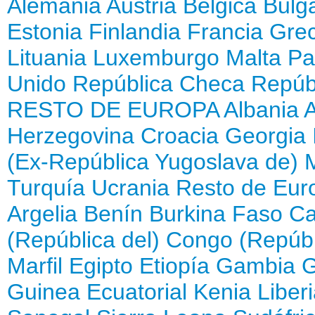
Alemania
Austria
Bélgica
Bulga
Estonia
Finlandia
Francia
Grec
Lituania
Luxemburgo
Malta
Pa
Unido
República Checa
Repúb
RESTO DE EUROPA
Albania
Herzegovina
Croacia
Georgia
(Ex-República Yugoslava de)
Turquía
Ucrania
Resto de Eur
Argelia
Benín
Burkina Faso
Ca
(República del)
Congo (Repúbl
Marfil
Egipto
Etiopía
Gambia
Guinea Ecuatorial
Kenia
Liber