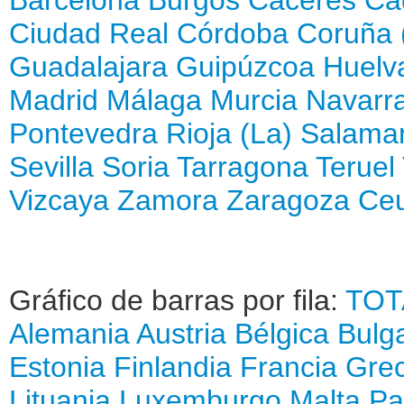
Ciudad Real
Córdoba
Coruña 
Guadalajara
Guipúzcoa
Huelv
Madrid
Málaga
Murcia
Navarr
Pontevedra
Rioja (La)
Salama
Sevilla
Soria
Tarragona
Teruel
Vizcaya
Zamora
Zaragoza
Ce
Gráfico de barras por fila:
TOT
Alemania
Austria
Bélgica
Bulga
Estonia
Finlandia
Francia
Grec
Lituania
Luxemburgo
Malta
Pa