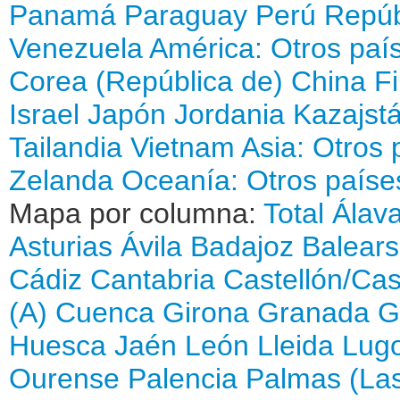
Panamá
Paraguay
Perú
Repúb
Venezuela
América: Otros paí
Corea (República de)
China
Fi
Israel
Japón
Jordania
Kazajst
Tailandia
Vietnam
Asia: Otros 
Zelanda
Oceanía: Otros paíse
Mapa por columna:
Total
Álav
Asturias
Ávila
Badajoz
Balears 
Cádiz
Cantabria
Castellón/Cas
(A)
Cuenca
Girona
Granada
G
Huesca
Jaén
León
Lleida
Lug
Ourense
Palencia
Palmas (La