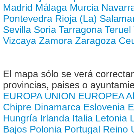
Madrid
Málaga
Murcia
Navarr
Pontevedra
Rioja (La)
Salama
Sevilla
Soria
Tarragona
Teruel
Vizcaya
Zamora
Zaragoza
Ce
El mapa sólo se verá correctam
provincias, paises o ayuntamie
EUROPA
UNION EUROPEA
A
Chipre
Dinamarca
Eslovenia
E
Hungría
Irlanda
Italia
Letonia
Bajos
Polonia
Portugal
Reino 