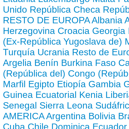
Unido
República Checa
Repúb
RESTO DE EUROPA
Albania
Herzegovina
Croacia
Georgia
(Ex-República Yugoslava de)
Turquía
Ucrania
Resto de Eur
Argelia
Benín
Burkina Faso
Ca
(República del)
Congo (Repúbl
Marfil
Egipto
Etiopía
Gambia
Guinea Ecuatorial
Kenia
Liber
Senegal
Sierra Leona
Sudáfri
AMERICA
Argentina
Bolivia
Br
Cuba
Chile
Dominica
Ecuador