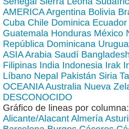
Senegal
Sierra Leona
Sudáfri
AMERICA
Argentina
Bolivia
Br
Cuba
Chile
Dominica
Ecuador
Guatemala
Honduras
México
República Dominicana
Urugua
ASIA
Arabia Saudí
Banglades
Filipinas
India
Indonesia
Irak
I
Líbano
Nepal
Pakistán
Siria
Ta
OCEANIA
Australia
Nueva Zel
DESCONOCIDO
Gráfico de lineas por columna
Alicante/Alacant
Almería
Astur
Barcelona
Burgos
Cáceres
Cá