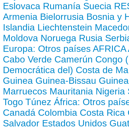
Eslovaca
Rumanía
Suecia
RE
Armenia
Bielorrusia
Bosnia y 
Islandia
Liechtenstein
Macedon
Moldova
Noruega
Rusia
Serbi
Europa: Otros países
AFRICA
Cabo Verde
Camerún
Congo (
Democrática del)
Costa de Mar
Guinea
Guinea-Bissau
Guinea
Marruecos
Mauritania
Nigeria
Togo
Túnez
África: Otros país
Canadá
Colombia
Costa Rica
Salvador
Estados Unidos
Gua