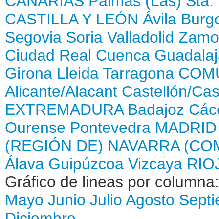
CANARIAS
Palmas (Las)
Sta.
CASTILLA Y LEÓN
Ávila
Burg
Segovia
Soria
Valladolid
Zamo
Ciudad Real
Cuenca
Guadalaj
Girona
Lleida
Tarragona
COMU
Alicante/Alacant
Castellón/Cas
EXTREMADURA
Badajoz
Các
Ourense
Pontevedra
MADRID
(REGIÓN DE)
NAVARRA (CO
Álava
Guipúzcoa
Vizcaya
RIOJ
Gráfico de lineas por columna
Mayo
Junio
Julio
Agosto
Sept
Diciembre