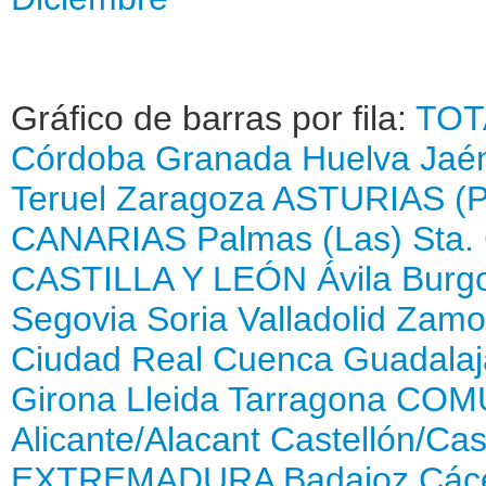
Gráfico de barras por fila:
TOT
Córdoba
Granada
Huelva
Jaé
Teruel
Zaragoza
ASTURIAS (
CANARIAS
Palmas (Las)
Sta.
CASTILLA Y LEÓN
Ávila
Burg
Segovia
Soria
Valladolid
Zamo
Ciudad Real
Cuenca
Guadalaj
Girona
Lleida
Tarragona
COMU
Alicante/Alacant
Castellón/Cas
EXTREMADURA
Badajoz
Các