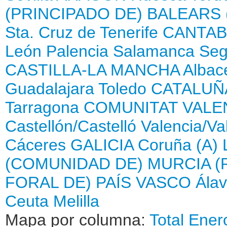
(PRINCIPADO DE)
BALEARS 
Sta. Cruz de Tenerife
CANTAB
León
Palencia
Salamanca
Seg
CASTILLA-LA MANCHA
Albac
Guadalajara
Toledo
CATALUÑ
Tarragona
COMUNITAT VALE
Castellón/Castelló
Valencia/Va
Cáceres
GALICIA
Coruña (A)
(COMUNIDAD DE)
MURCIA (
FORAL DE)
PAÍS VASCO
Ála
Ceuta
Melilla
Mapa por columna:
Total
Ener