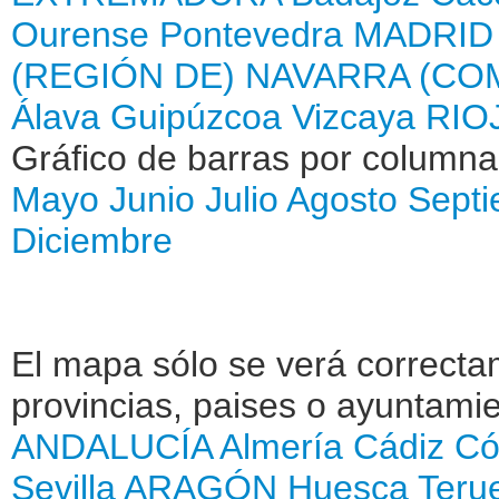
Ourense
Pontevedra
MADRID
(REGIÓN DE)
NAVARRA (CO
Álava
Guipúzcoa
Vizcaya
RIOJ
Gráfico de barras por column
Mayo
Junio
Julio
Agosto
Sept
Diciembre
El mapa sólo se verá correctam
provincias, paises o ayuntamie
ANDALUCÍA
Almería
Cádiz
Có
Sevilla
ARAGÓN
Huesca
Teru