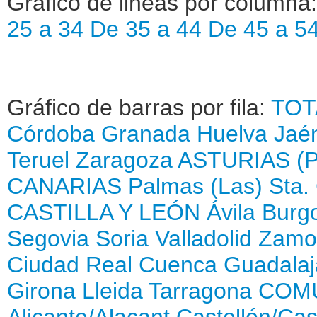
Gráfico de lineas por columna
25 a 34
De 35 a 44
De 45 a 5
Gráfico de barras por fila:
TOT
Córdoba
Granada
Huelva
Jaé
Teruel
Zaragoza
ASTURIAS (
CANARIAS
Palmas (Las)
Sta.
CASTILLA Y LEÓN
Ávila
Burg
Segovia
Soria
Valladolid
Zamo
Ciudad Real
Cuenca
Guadalaj
Girona
Lleida
Tarragona
COMU
Alicante/Alacant
Castellón/Cas