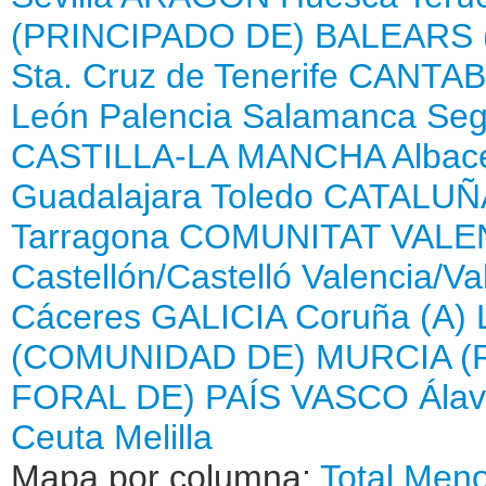
(PRINCIPADO DE)
BALEARS 
Sta. Cruz de Tenerife
CANTAB
León
Palencia
Salamanca
Seg
CASTILLA-LA MANCHA
Albac
Guadalajara
Toledo
CATALUÑ
Tarragona
COMUNITAT VALE
Castellón/Castelló
Valencia/Va
Cáceres
GALICIA
Coruña (A)
(COMUNIDAD DE)
MURCIA (
FORAL DE)
PAÍS VASCO
Ála
Ceuta
Melilla
Mapa por columna:
Total
Meno