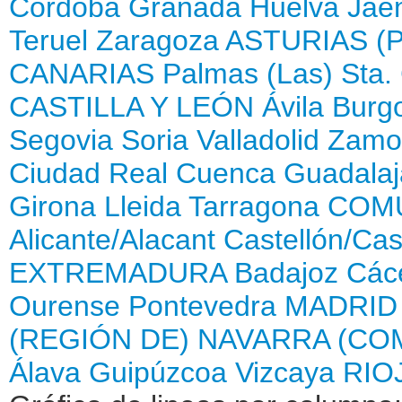
Córdoba
Granada
Huelva
Jaé
Teruel
Zaragoza
ASTURIAS (
CANARIAS
Palmas (Las)
Sta.
CASTILLA Y LEÓN
Ávila
Burg
Segovia
Soria
Valladolid
Zamo
Ciudad Real
Cuenca
Guadalaj
Girona
Lleida
Tarragona
COMU
Alicante/Alacant
Castellón/Cas
EXTREMADURA
Badajoz
Các
Ourense
Pontevedra
MADRID
(REGIÓN DE)
NAVARRA (CO
Álava
Guipúzcoa
Vizcaya
RIOJ