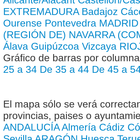
EXTREMADURA
Badajoz
Các
Ourense
Pontevedra
MADRID
(REGIÓN DE)
NAVARRA (CO
Álava
Guipúzcoa
Vizcaya
RIOJ
Gráfico de barras por column
25 a 34
De 35 a 44
De 45 a 5
El mapa sólo se verá correctam
provincias, paises o ayuntamie
ANDALUCÍA
Almería
Cádiz
Có
Sevilla
ARAGÓN
Huesca
Teru