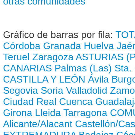
otras comunidades
Gráfico de barras por fila:
TOT
Córdoba
Granada
Huelva
Jaé
Teruel
Zaragoza
ASTURIAS (
CANARIAS
Palmas (Las)
Sta.
CASTILLA Y LEÓN
Ávila
Burg
Segovia
Soria
Valladolid
Zamo
Ciudad Real
Cuenca
Guadalaj
Girona
Lleida
Tarragona
COMU
Alicante/Alacant
Castellón/Cas
EXTREMADURA
Badajoz
Các