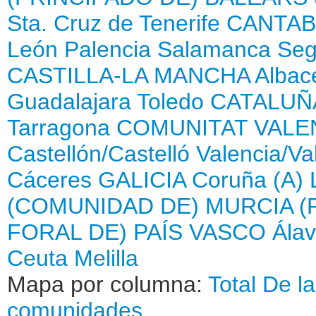
Sta. Cruz de Tenerife
CANTAB
León
Palencia
Salamanca
Seg
CASTILLA-LA MANCHA
Albac
Guadalajara
Toledo
CATALUÑ
Tarragona
COMUNITAT VALE
Castellón/Castelló
Valencia/Va
Cáceres
GALICIA
Coruña (A)
(COMUNIDAD DE)
MURCIA (
FORAL DE)
PAÍS VASCO
Ála
Ceuta
Melilla
Mapa por columna:
Total
De l
comunidades