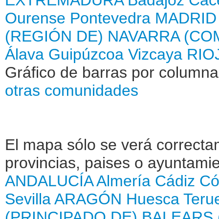
Ourense
Pontevedra
MADRID
(REGIÓN DE)
NAVARRA (CO
Álava
Guipúzcoa
Vizcaya
RIOJ
Gráfico de barras por column
otras comunidades
El mapa sólo se verá correctam
provincias, paises o ayuntamie
ANDALUCÍA
Almería
Cádiz
Có
Sevilla
ARAGÓN
Huesca
Teru
(PRINCIPADO DE)
BALEARS 