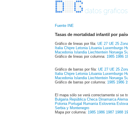
datos graficos
Fuente INE
Tasas de mortalidad infantil por país
Gráfico de lineas por fila:
UE 27
UE 25
Zona
Italia
Chipre
Letonia
Lituania
Luxemburgo
Hu
Macedonia
Islandia
Liechtentein
Noruega
Su
Gráfico de lineas por columna:
1985
1986
1
Gráfico de barras por fila:
UE 27
UE 25
Zon
Italia
Chipre
Letonia
Lituania
Luxemburgo
Hu
Macedonia
Islandia
Liechtentein
Noruega
Su
Gráfico de barras por columna:
1985
1986
1
El mapa sólo se verá correctamente si se tr
Bulgaria
República Checa
Dinamarca
Alema
Polonia
Portugal
Rumanía
Eslovenia
Eslova
Serbia y Montenegro
Mapa por columna:
1985
1986
1987
1988
1