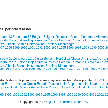
es, periodo y tasas.
 euro 13
Zona euro 12
Bélgica
Bulgaria
República Checa
Dinamarca
Alemani
ngría
Malta
Países Bajos
Austria
Polonia
Portugal
Rumanía
Eslovenia
Eslov
iza
Albania
Bosnia-Herzegovina
Serbia y Montenegro
987
1988
1989
1990
1991
1992
1993
1994
1995
1996
1997
1998
1999
2000
2
a euro 13
Zona euro 12
Bélgica
Bulgaria
República Checa
Dinamarca
Alemani
ngría
Malta
Países Bajos
Austria
Polonia
Portugal
Rumanía
Eslovenia
Eslov
iza
Albania
Bosnia-Herzegovina
Serbia y Montenegro
987
1988
1989
1990
1991
1992
1993
1994
1995
1996
1997
1998
1999
2000
2
ata de datos de provincias, paises o ayuntamientos. Mapa por fila:
UE 27
UE
nia
Estonia
Irlanda
Grecia
España
Francia
Italia
Chipre
Letonia
Lituania
Luxe
quia
Finlandia
Suecia
Reino Unido
Croacia
Macedonia
Islandia
Liechtentein
N
989
1990
1991
1992
1993
1994
1995
1996
1997
1998
1999
2000
2001
2002
2
Copyright 2012 ©
BigPress Software
|
Sobre DG