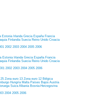
a
Estonia
Irlanda
Grecia
España
Francia
aquia
Finlandia
Suecia
Reino Unido
Croacia
001
2002
2003
2004
2005
2006
a
Estonia
Irlanda
Grecia
España
Francia
aquia
Finlandia
Suecia
Reino Unido
Croacia
001
2002
2003
2004
2005
2006
 25
Zona euro 13
Zona euro 12
Bélgica
mburgo
Hungría
Malta
Países Bajos
Austria
oruega
Suiza
Albania
Bosnia-Herzegovina
003
2004
2005
2006