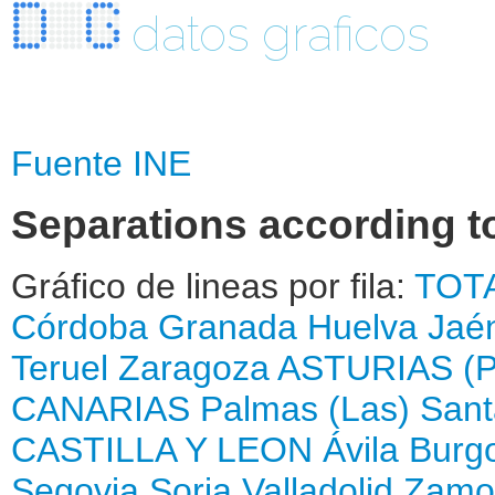
datos graficos
Fuente INE
Separations according to
Gráfico de lineas por fila:
TOT
Córdoba
Granada
Huelva
Jaé
Teruel
Zaragoza
ASTURIAS (
CANARIAS
Palmas (Las)
Sant
CASTILLA Y LEON
Ávila
Burg
Segovia
Soria
Valladolid
Zamo