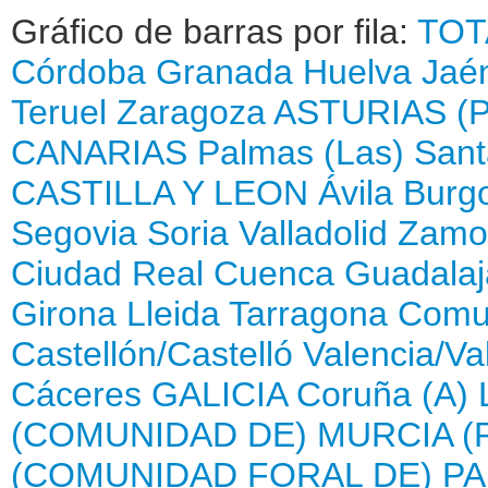
Gráfico de barras por fila:
TOT
Córdoba
Granada
Huelva
Jaé
Teruel
Zaragoza
ASTURIAS (
CANARIAS
Palmas (Las)
Sant
CASTILLA Y LEON
Ávila
Burg
Segovia
Soria
Valladolid
Zamo
Ciudad Real
Cuenca
Guadalaj
Girona
Lleida
Tarragona
Comun
Castellón/Castelló
Valencia/Va
Cáceres
GALICIA
Coruña (A)
(COMUNIDAD DE)
MURCIA (
(COMUNIDAD FORAL DE)
PA