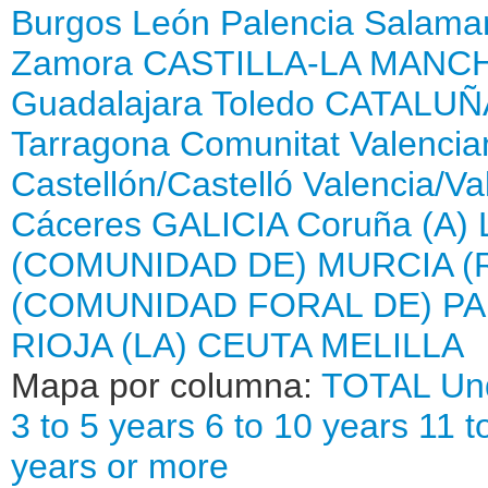
Burgos
León
Palencia
Salama
Zamora
CASTILLA-LA MANC
Guadalajara
Toledo
CATALUÑ
Tarragona
Comunitat Valencia
Castellón/Castelló
Valencia/Va
Cáceres
GALICIA
Coruña (A)
(COMUNIDAD DE)
MURCIA (
(COMUNIDAD FORAL DE)
PA
RIOJA (LA)
CEUTA
MELILLA
Mapa por columna:
TOTAL
Un
3 to 5 years
6 to 10 years
11 t
years or more