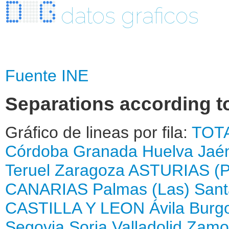
datos graficos
Fuente INE
Separations according to
Gráfico de lineas por fila:
TOT
Córdoba
Granada
Huelva
Jaé
Teruel
Zaragoza
ASTURIAS (
CANARIAS
Palmas (Las)
Sant
CASTILLA Y LEON
Ávila
Burg
Segovia
Soria
Valladolid
Zamo