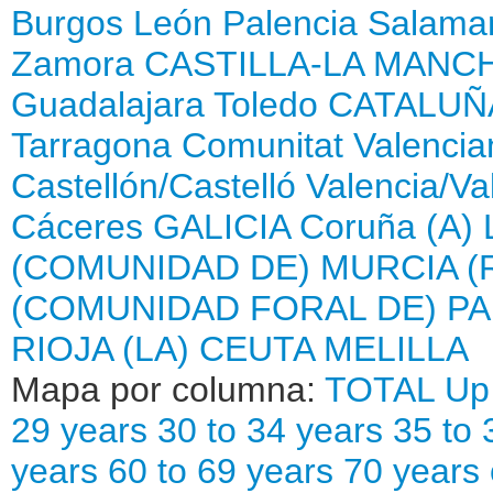
Burgos
León
Palencia
Salama
Zamora
CASTILLA-LA MANC
Guadalajara
Toledo
CATALUÑ
Tarragona
Comunitat Valencia
Castellón/Castelló
Valencia/Va
Cáceres
GALICIA
Coruña (A)
(COMUNIDAD DE)
MURCIA (
(COMUNIDAD FORAL DE)
PA
RIOJA (LA)
CEUTA
MELILLA
Mapa por columna:
TOTAL
Up 
29 years
30 to 34 years
35 to 
years
60 to 69 years
70 years 