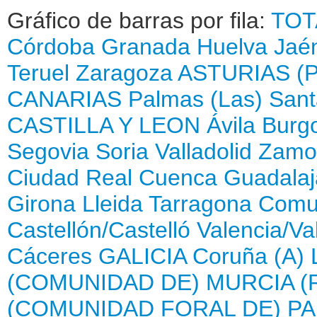
Gráfico de barras por fila:
TOT
Córdoba
Granada
Huelva
Jaé
Teruel
Zaragoza
ASTURIAS (
CANARIAS
Palmas (Las)
Sant
CASTILLA Y LEON
Ávila
Burg
Segovia
Soria
Valladolid
Zamo
Ciudad Real
Cuenca
Guadalaj
Girona
Lleida
Tarragona
Comun
Castellón/Castelló
Valencia/Va
Cáceres
GALICIA
Coruña (A)
(COMUNIDAD DE)
MURCIA (
(COMUNIDAD FORAL DE)
PA