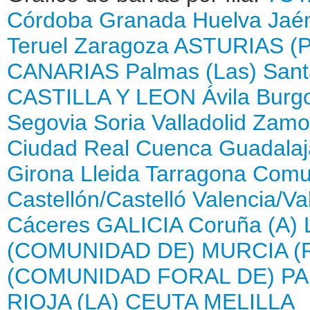
Córdoba
Granada
Huelva
Jaé
Teruel
Zaragoza
ASTURIAS (
CANARIAS
Palmas (Las)
Sant
CASTILLA Y LEON
Ávila
Burg
Segovia
Soria
Valladolid
Zamo
Ciudad Real
Cuenca
Guadalaj
Girona
Lleida
Tarragona
Comun
Castellón/Castelló
Valencia/Va
Cáceres
GALICIA
Coruña (A)
(COMUNIDAD DE)
MURCIA (
(COMUNIDAD FORAL DE)
PA
RIOJA (LA)
CEUTA
MELILLA