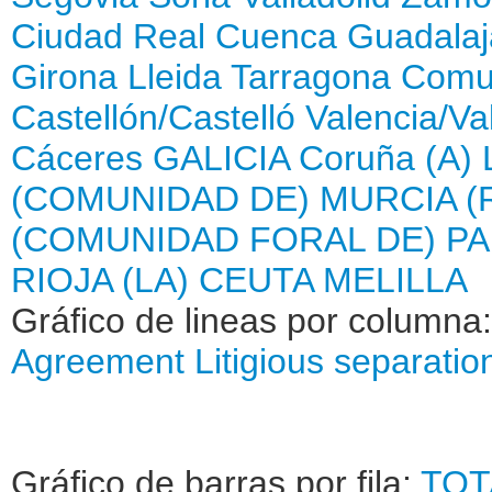
Ciudad Real
Cuenca
Guadalaj
Girona
Lleida
Tarragona
Comun
Castellón/Castelló
Valencia/Va
Cáceres
GALICIA
Coruña (A)
(COMUNIDAD DE)
MURCIA (
(COMUNIDAD FORAL DE)
PA
RIOJA (LA)
CEUTA
MELILLA
Gráfico de lineas por columna
Agreement
Litigious separatio
Gráfico de barras por fila:
TOT