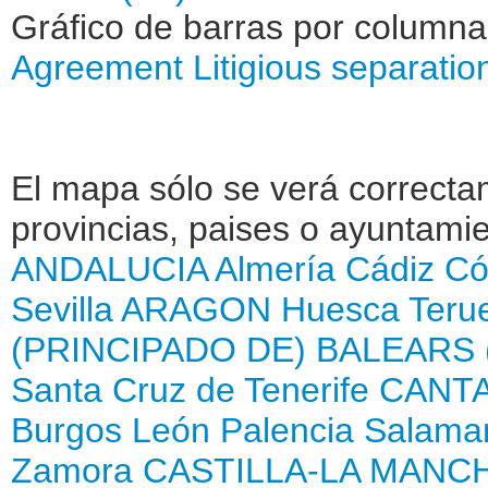
Gráfico de barras por column
Agreement
Litigious separatio
El mapa sólo se verá correctam
provincias, paises o ayuntamie
ANDALUCIA
Almería
Cádiz
Có
Sevilla
ARAGON
Huesca
Teru
(PRINCIPADO DE)
BALEARS 
Santa Cruz de Tenerife
CANTA
Burgos
León
Palencia
Salama
Zamora
CASTILLA-LA MANC