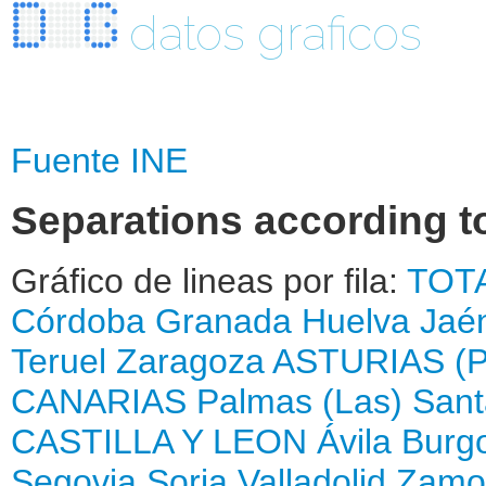
datos graficos
Fuente INE
Separations according t
Gráfico de lineas por fila:
TOT
Córdoba
Granada
Huelva
Jaé
Teruel
Zaragoza
ASTURIAS (
CANARIAS
Palmas (Las)
Sant
CASTILLA Y LEON
Ávila
Burg
Segovia
Soria
Valladolid
Zamo