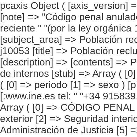
pcaxis Object ( [axis_version] => [creation_date] => 20110801 12:00 [note] => "Código penal anulado al actualizarlo con otro código más reciente " "(por la ley orgánica 10/1995 del Código Penal). " [subject_area] => Población reclusa [subject_code] => j1 [matrix] => j10053 [title] => Población reclusa por ley y delitos, periodo y sexo. [description] => [contents] => Población reclusa [units] => número de internos [stub] => Array ( [0] => ley y delitos ) [heading] => Array ( [0] => periodo [1] => sexo ) [prestext] => [values] => Array ( [:www.ine.es tel: " "+34 915839100 "; VALUES("ley y delitos] => Array ( [0] => CÓDIGO PENAL DEROGADO (1) [1] => Seguridad exterior [2] => Seguridad interior [3] => Falsedades [4] => Contra la Administración de Justicia [5] => Contra la seguridad del tráfico [6] => Contra la salud pública [7] => Funcionarios públicos [8] => Contra las personas [9] => Contra la libertad sexual [10] => Contra el honor [11] => Contra la libertad [12] => Contra la propiedad [13] => Contra el estado civil [14] => Resto de delitos [15] => Por faltas [16] => No consta delito [17] => LEY ORGÁNICA 10/1995, de 23 de NOVIEMBRE [18] => Homicidio y sus formas [19] => Lesiones [20] => Contra la libertad [21] => Contra la libertad sexual [22] => Contra el honor [23] => Contra las relaciones familiares [24] => Contra el patrimonio y el orden socioeconómico [25] => Salud pública [26] => Seguridad del tráfico [27] => De las falsedades [28] => Contra la Administración Pública [29] => Contra la Administración de Justicia [30] => Contra el orden público [31] => Deber de prestación del servicio militar [32] => Resto de delitos [33] => Por faltas [34] => No consta delito ) [periodo] => Array ( [0] => 1998 [1] => 1999 [2] => 2000 [3] => 2001 [4] => 2002 [5] => 2003 [6] => 2004 [7] => 2005 [8] => 2006 [9] => 2007 [10] => 2008 [11] => 2009 [12] => 2010 ) [sexo] => Array ( [0] => Ambos sexos [1] => Varones [2] => Mujeres ) ) [codes] => Array ( ) [map] => Array ( ) [decimals] => 0 [showdecimals] => [source] => Ministerio del Interior [contact] =>