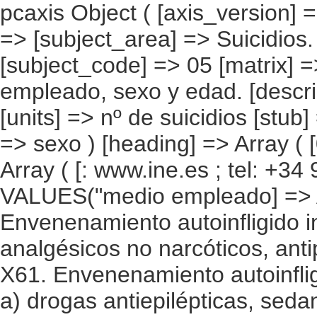
pcaxis Object ( [axis_version] => [creation_date] => 20120315 [note] => [subject_area] => Suicidios. Resultados nacionales [subject_code] => 05 [matrix] => 05002 [title] => Suicidios por medio empleado, sexo y edad. [description] => [contents] => Suicidios [units] => nº de suicidios [stub] => Array ( [0] => medio empleado [1] => sexo ) [heading] => Array ( [0] => edad ) [prestext] => [values] => Array ( [: www.ine.es ; tel: +34 91 " "5839100 fax +34 91 5839158 "; VALUES("medio empleado] => Array ( [0] => Total [1] => X60. Envenenamiento autoinfligido intencionalmente por (exposición a) analgésicos no narcóticos, antipiréticos y antirreumáticos [2] => X61. Envenenamiento autoinfligido intencionalmente por (exposición a) drogas antiepilépticas, sedantes, hipnóticas, antiparkinsonianas y psicotrópicas, no clasificadas en otra parte [3] => X62. Envenenamiento autoinfligido intencionalmente por (exposición a) narcóticos y psicodislépticos, no clasificados en otra parte [4] => X63. Envenenamiento autoinfligido intencionalmente por (exposición a) otras drogas que actúan sobre el sistema nervioso autónomo [5] => X64. Envenenamiento autoinfligido intencionalmente por (exposición a) otras drogas, medicamentos y sustancias biológicas, y los no especificados [6] => X65. Envenenamiento autoinfligido intencionalmente por (exposición a) alcohol [7] => X66. Envenenamiento autoinfligido intencionalmente por (exposición a) disolventes orgánicos e hidrocarburos halogenados y sus vapores [8] => X67. Envenenamiento autoinfligido intencionalmente por (exposición a) otros gases y vapores [9] => X68. Envenenamiento autoinfligido intencionalmente por (exposición a) plaguicidas [10] => X69. Envenenamiento autoinfligido intencionalmente por (exposición a) otros productos químicos y sustancias nocivas, y los no especificados [11] => X70. Lesión autoinfligida intencionalmente por ahorcamiento, estrangulamiento o sofocación [12] => X71. Lesión autoinfligida intencionalmente por ahogamiento y sumersión [13] => X72. Lesión autoinfligida intencionalmente por disparo de arma corta [14] => X73. Lesión autoinfligida intencionalmente por disparo de rifle, escopeta y arma larga [15] => X74. Lesión autoinfligida intencionalmente por disparo de otras armas de fuego, y las no especificadas [16] => X75. Lesión autoinfligida intencionalmente por material explosivo [17] => X76. Lesión autoinfligida intencionalmente por humo, fuego y llamas [18] => X77. Lesión autoinfligida intencionalmente por 