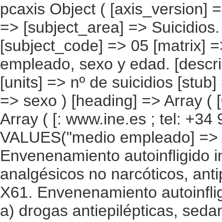
pcaxis Object ( [axis_version] => [creation_date] => 20120315 [note] => [subject_area] => Suicidios. Resultados nacionales [subject_code] => 05 [matrix] => 05002 [title] => Suicidios por medio empleado, sexo y edad. [description] => [contents] => Suicidios [units] => nº de suicidios [stub] => Array ( [0] => medio empleado [1] => sexo ) [heading] => Array ( [0] => edad ) [prestext] => [values] => Array ( [: www.ine.es ; tel: +34 91 " "5839100 fax +34 91 5839158 "; VALUES("medio empleado] => Array ( [0] => Total [1] => X60. Envenenamiento autoinfligido intencionalmente por (exposición a) analgésicos no narcóticos, antipiréticos y antirreumáticos [2] => X61. Envenenamiento autoinfligido intencionalmente por (exposición a) drogas antiepilépticas, sedantes, hipnóticas, antiparkinsonianas y psicotrópicas, no clasificadas en otra parte [3] => X62. Envenenamiento autoinfligido intencionalmente por (exposición a) narcóticos y psicodislépticos, no clasificados en otra parte [4] => X63. Envenenamiento autoinfligido intencionalmente por (exposición a) otras drogas que actúan sobre el sistema nervioso autónomo [5] => X64. Envenenamiento autoinfligido intencionalmente por (exposición a) otras drogas, medicamentos y sustancias biológicas, y los no especificados [6] => X65. Envenenamiento autoinfligido intencionalmente por (exposición a) alcohol [7] => X66. Envenenamiento autoinfligido intencionalmente por (exposición a) disolventes orgánicos e hidrocarburos halogenados y sus vapores [8] => X67. Envenenamiento autoinfligido intencionalmente por (exposición a) otros gases y vapores [9] => X68. Envenenamiento autoinfligido intencionalmente por (exposición a) plaguicidas [10] => X69. Envenenamiento autoinfligido intencionalmente por (exposición a) otros productos químicos y sustancias nocivas, y los no especificados [11] => X70. Lesión autoinfligida intencionalmente por ahorcamiento, estrangulamiento o sofocación [12] => X71. Lesión autoinfligida intencionalmente por ahogamiento y sumersión [13] => X72. Lesión autoinfligida intencionalmente por disparo de arma corta [14] => X73. Lesión autoinfligida intencionalmente por disparo de rifle, escopeta y arma larga [15] => X74. Lesión autoinfligida intencionalmente por disparo de otras armas de fuego, y las no especificadas [16] => X75. Lesión autoinfligida intencionalmente por material explosivo [17] => X76. Lesión autoinfligida intencionalmente por humo, fuego y llamas [18] => X77. Lesión autoinfligida intencionalmente por 