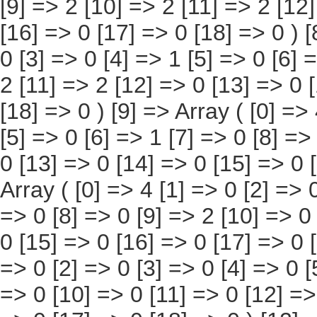
[5] => 0 [6] => 1 [7] => 6 [8] => 0 [9] => 2 [10] => 2 [11] => 2 [12] => 0 [13] => 0 [14] => 0 [15] => 1 [16] => 0 [17] => 0 [18] => 0 ) [9] => Array ( [0] => 4 [1] => 0 [2] => 0 [3] => 0 [4] => 1 [5] => 0 [6] => 1 [7] => 0 [8] => 0 [9] => 2 [10] => 0 [11] => 0 [12] => 0 [13] => 0 [14] => 0 [15] => 0 [16] => 0 [17] => 0 [18] => 0 ) [10] => Array ( [0] => 4 [1] => 0 [2] => 0 [3] => 0 [4] => 1 [5] => 0 [6] => 1 [7] => 0 [8] => 0 [9] => 2 [10] => 0 [11] => 0 [12] => 0 [13] => 0 [14] => 0 [15] => 0 [16] => 0 [17] => 0 [18] => 0 ) [11] => Array ( [0] => 0 [1] => 0 [2] => 0 [3] => 0 [4] => 0 [5] => 0 [6] => 0 [7] => 0 [8] => 0 [9] => 0 [10] => 0 [11] => 0 [12] => 0 [13] => 0 [14] => 0 [15] => 0 [16] => 0 [17] => 0 [18] => 0 ) [12] => Array ( [0] => 0 [1] => 0 [2] => 0 [3] => 0 [4] => 0 [5] => 0 [6] => 0 [7] => 0 [8] => 0 [9] => 0 [10]