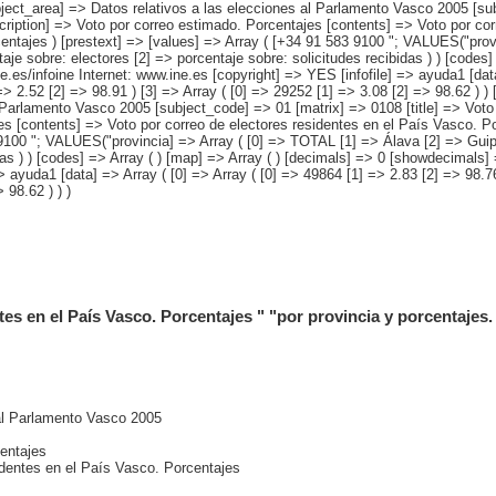
ject_area] => Datos relativos a las elecciones al Parlamento Vasco 2005 [sub
scription] => Voto por correo estimado. Porcentajes [contents] => Voto por co
orcentajes ) [prestext] => [values] => Array ( [+34 91 583 9100 "; VALUES("pr
aje sobre: electores [2] => porcentaje sobre: solicitudes recibidas ) ) [codes
.es/infoine Internet: www.ine.es [copyright] => YES [infofile] => ayuda1 [data
=> 2.52 [2] => 98.91 ) [3] => Array ( [0] => 29252 [1] => 3.08 [2] => 98.62 ) ) 
Parlamento Vasco 2005 [subject_code] => 01 [matrix] => 0108 [title] => Voto 
es [contents] => Voto por correo de electores residentes en el País Vasco. Por
3 9100 "; VALUES("provincia] => Array ( [0] => TOTAL [1] => Álava [2] => Guip
das ) ) [codes] => Array ( ) [map] => Array ( ) [decimals] => 0 [showdecimals]
 ayuda1 [data] => Array ( [0] => Array ( [0] => 49864 [1] => 2.83 [2] => 98.76 
 98.62 ) ) )
tes en el País Vasco. Porcentajes " "por provincia y porcentajes.
 al Parlamento Vasco 2005
centajes
identes en el País Vasco. Porcentajes