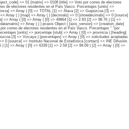
ject_code] => 01 [matrix] => 0108 [title] => Voto por correo de electores
rreo de electores residentes en el País Vasco. Porcentajes [units] =>
ovincia] => Array ( [0] => TOTAL [1] => Álava [2] => Guipúzcoa [3] =>
] => Array ( ) [map] => Array ( ) [decimals] => 0 [showdecimals] => 0 [source]
] => Array ( [0] => Array ( [0] => 49864 [1] => 2.83 [2] => 98.76 ) [1] =>
[datamatrix] => Array ( ) ) pcaxis Object ( [axis_version] => [creation_date]
por correo de electores residentes en el País Vasco. Porcentajes " "por
centajes [units] => porcentaje [stub] => Array ( [0] => provincia ) [heading]
úzcoa [3] => Vizcaya ) [porcentajes] => Array ( [0] => solicitudes aceptadas
 => 0 [source] => Instituto Nacional de Estadística [contact] => INE Difusión.
) [1] => Array ( [0] => 6339 [1] => 2.59 [2] => 99.09 ) [2] => Array ( [0] =>