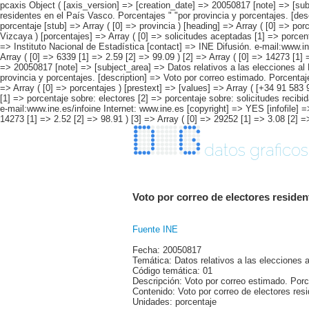
pcaxis Object ( [axis_version] => [creation_date] => 20050817 [note] => [sub
residentes en el País Vasco. Porcentajes " "por provincia y porcentajes. [de
porcentaje [stub] => Array ( [0] => provincia ) [heading] => Array ( [0] => p
Vizcaya ) [porcentajes] => Array ( [0] => solicitudes aceptadas [1] => porcent
=> Instituto Nacional de Estadística [contact] => INE Difusión. e-mail:www.ine
Array ( [0] => 6339 [1] => 2.59 [2] => 99.09 ) [2] => Array ( [0] => 14273 [1] 
=> 20050817 [note] => [subject_area] => Datos relativos a las elecciones al 
provincia y porcentajes. [description] => Voto por correo estimado. Porcentaj
=> Array ( [0] => porcentajes ) [prestext] => [values] => Array ( [+34 91 58
[1] => porcentaje sobre: electores [2] => porcentaje sobre: solicitudes recibi
e-mail:www.ine.es/infoine Internet: www.ine.es [copyright] => YES [infofile] =>
14273 [1] => 2.52 [2] => 98.91 ) [3] => Array ( [0] => 29252 [1] => 3.08 [2] =>
datos graficos
Voto por correo de electores residen
Fuente INE
Fecha: 20050817
Temática: Datos relativos a las elecciones
Código temática: 01
Descripción: Voto por correo estimado. Por
Contenido: Voto por correo de electores res
Unidades: porcentaje