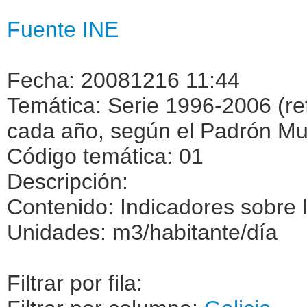
Fuente INE
Fecha: 20081216 11:44
Temática: Serie 1996-2006 (ref
cada año, según el Padrón Mun
Código temática: 01
Descripción:
Contenido: Indicadores sobre 
Unidades: m3/habitante/día
Filtrar por fila: