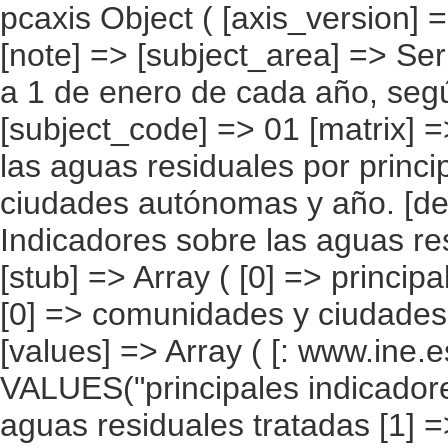
pcaxis Object ( [axis_version] => [creation_date] => 20081216 11:44 [note] => [subject_area] => Serie 1996-2006 (referido a la población a 1 de enero de cada año, según el Padrón Municipal) [subject_code] => 01 [matrix] => 01002 [title] => Indicadores sobre las aguas residuales por principales indicadores, " "comunidades y ciudades autónomas y año. [description] => [contents] => Indicadores sobre las aguas residuales [units] => m3/habitante/día [stub] => Array ( [0] => principales indicadores ) [heading] => Array ( [0] => comunidades y ciudades autónomas [1] => año ) [prestext] => [values] => Array ( [: www.ine.es ; tel: " "+34 91 583 9100 "; VALUES("principales indicadores] => Array ( [0] => Volumen de aguas residuales tratadas [1] => Volumen de agua vertida [2] => Volumen de agua reutilizada [3] => Demanda Bioquímica de Oxígeno [4] => Demanda Química de Oxígeno [5] => Sólidos en suspensión ) [comunidades y ciudades autónomas] => Array ( [0] => España [1] => Andalucía [2] => Aragón [3] => Asturias, Principado de [4] => Balears, Illes [5] => Canarias [6] => Cantabria [7] => Castilla y León [8] => Castilla-La Mancha [9] => Cataluña [10] => Comunitat Valenciana [11] => Extremadura [12] => Galicia [13] => Madrid, Comunidad de [14] => Murcia, Región de [15] => Navarra, Comunidad Foral de [16] => País Vasco [17] => Rioja, La [18] => Ceuta y Melilla ) [año] => Array ( [0] => 1996 [1] => 1997 [2] => 1998 [3] => 1999 [4] => 2000 [5] => 2001 [6] => 2002 [7] => 2003 [8] => 2004 [9] => 2005 [10] => 2006 ) ) [codes] => Array ( [comunidades y ciudades autónomas] => "CA00","CA01","CA02","CA03","CA04","CA05", "CA06","CA07","CA08","CA09","CA10","CA11","CA12","CA13","CA14","CA15", "CA16","CA17","CA20" ) [map] => Array ( [comunidades y ciudades autónomas] => "spain_regions_img_ag" ) [decimals] => 0 [showdecimals] => 0 [source] => Instituto Nacional de Estadística [contact] => INE Difusión. e-mail:www.ine.es/infoine [copyright] => YES [infofile] => [data] => Array ( [0] => Array ( [0] => 0.133 0.149 0.166 0.18 0.191 0.19 0.192 0.199 0.315 0.313 0.307 0.165 0.173 0.184 0.198 0.208 0.215 0.206 0.216 0.26 0.222 0.222 0.127 0.131 0.153 0.167 0.217 0.206 0.203 0.237 0.458 0.457 0.433 0.092 0.097 0.098 0.103 0.107 0.088 0.08 0.133 0.249 0.275 0.304 0.221 0.222 0.231 0.23 0.217 0.175 0.188 0.189 0.348 0.461 0.367 0.088 0.089 0.088 0.089 0.106 0.098 0.113 0.119 0.109 0.132 0.149 0.072 0.112 0.115 0.126 0.162 0.092 0.121 0.155 0.369 0.511 0.499 0.134 0.136 0.147 0.16 0.121 0.12 0.207 0.216 0.394 0.579 0.63 0.082 0.086 0.107 0.109 0.161 0.191 0.169 0.187 0.26 0.307 0.253 0.242 0.288 0.302 0.308 0.291 0.254 0.22 0.215 0.288 0.23 0.279 0.069 0.078 0.093 0.1 0.155 0.133 0.145 0.162 0.303 0.295 0.278 ".." 0.055 0.061 0.065 0.14 0.166 0.227 0.248 0.117 0.329 0.26 ".." ".." 0.122 0.14 0.137 0.166 0.191 0.181 0.415 0.269 0.245 0.188 0.198 0.203 0.211 0.217 0.211 0.2 0.198 0.634 0.393 0.368 0.063 0.064 0.065 0.071 0.073 0.173 0.181 0.19 0.225 0.254 0.214 ".." ".." ".." 0.23 0.244 0.219 0.247 0.26 0.564 0.567 0.579 0.175 0.184 0.193 0.199 0.201 0.208 0.226 0.244 0.427 0.49 0.308 ".." ".." ".." 0.182 0.199 0.256 0.298 0.195 0.968 0.893 0.801 ".." ".." ".." 0.131 0.134 0.144 0.138 0.133 0.201 0.17 0.1350.116 0.132 0.147 0.157 0.172 0.201 0.207 0.212 0.382 0.324 ".." 0.154 0.162 0.172 0.186 0.188 0.23 0.22 0.23 0.274 0.235 ".." 0.097 0.1 0.12 0.144 0.201 0.205 0.22 0.27 0.478 0.498 ".." 0.092 0.097 0.098 0.058 0.099 0.158 0.214 0.223 0.429 0.282 ".." 0.057 0.071 0.069 0.078 0.072 0.105 0.122 0.143 0.242 0.346 ".." 0.048 0.049 0.046 0.044 0.04 0.094 0.09 0.121 0.098 0.106 ".." 0.07 0.11 0.112 0.124 0.155 0.09 0.148 0.153 0.381 0.512 ".." 0.134 0.136 0.147 0.16 0.128 0.164 0.224 0.226 0.422 0.622 ".." 0.08 0.084 0.105 0.108 0.08 0.169 0.182 0.198 0.265 0.304 ".." 0.221 0.269 0.281 0.281 0.274 0.279 0.257 0.246 0.297 0.234 ".." 0.028 0.031 0.037 0.038 0.122 0.136 0.149 0.139 0.496 0.32 ".." ".." 0.045 0.05 0.054 0.165 0.203 0.239 0.272 0.125 0.412 ".."