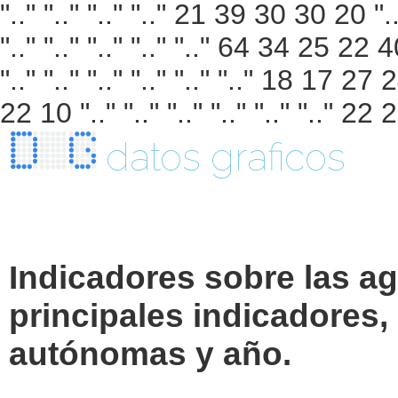
datos graficos
Indicadores sobre las a
principales indicadores
autónomas y año.