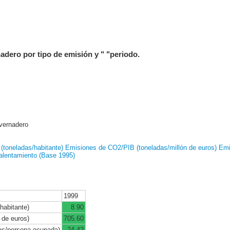
nadero por tipo de emisión y " "periodo.
nvernadero
(toneladas/habitante)
Emisiones de CO2/PIB (toneladas/millón de euros)
Emi
calentamiento (Base 1995)
1999
habitante)
8.90
 de euros)
705.60
as/persona ocupada)
24.42