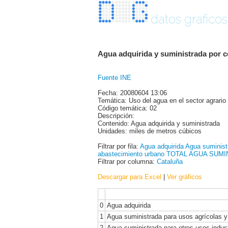
datos graficos
Agua adquirida y suministrada por 
Fuente INE
Fecha: 20080604 13:06
Temática: Uso del agua en el sector agrario
Código temática: 02
Descripción:
Contenido: Agua adquirida y suministrada
Unidades: miles de metros cúbicos
Filtrar por fila:
Agua adquirida
Agua suminist
abastecimiento urbano
TOTAL AGUA SUMI
Filtrar por columna:
Cataluña
Descargar para Excel
|
Ver gráficos
0
Agua adquirida
1
Agua suministrada para usos agrícolas 
2
Agua suministrada para otros usos indust