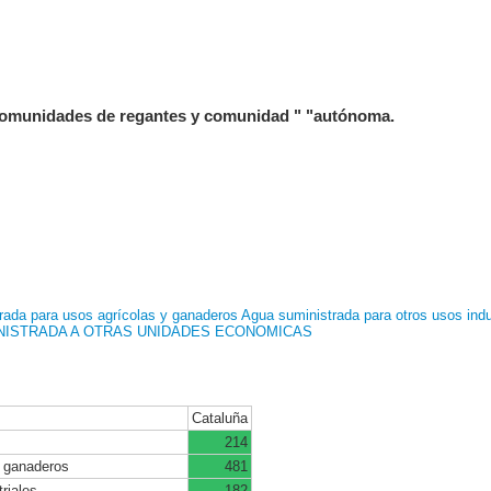
comunidades de regantes y comunidad " "autónoma.
rada para usos agrícolas y ganaderos
Agua suministrada para otros usos indu
NISTRADA A OTRAS UNIDADES ECONOMICAS
Cataluña
214
y ganaderos
481
riales
182