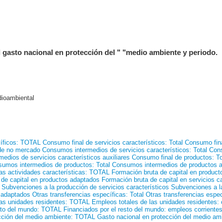
gasto nacional en protección del " "medio ambiente y periodo.
dioambiental
íficos: TOTAL
Consumo final de servicios característicos: Total
Consumo fina
 de no mercado
Consumos intermedios de servicios característicos: Total
Cons
edios de servicios característicos auxiliares
Consumo final de productos: To
umos intermedios de productos: Total
Consumos intermedios de productos a
las actividades características: TOTAL
Formación bruta de capital en produc
 de capital en productos adaptados
Formación bruta de capital en servicios ca
Subvenciones a la producción de servicios característicos
Subvenciones a l
 adaptados
Otras transferencias específicas: Total
Otras transferencias espec
las unidades residentes: TOTAL
Empleos totales de las unidades residentes: 
esto del mundo: TOTAL
Financiados por el resto del mundo: empleos corriente
cción del medio ambiente: TOTAL
Gasto nacional en protección del medio amb