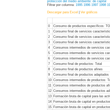
protección del medio ambiente: de capital
Filtrar por columna:
1995
1996
1997
1998
1
Descargar para Excel
|
Ver gráficos
0
Consumo de productos específicos: T
1
Consumo final de servicios característi
2
Consumo final de servicios característ
3
Consumo final de servicios característ
4
Consumos intermedios de servicios cara
5
Consumos intermedios de servicios car
6
Consumos intermedios de servicios cara
7
Consumo final de productos: Total
8
Consumo final de productos afines
9
Consumo final de productos adaptados
10
Consumos intermedios de productos: To
11
Consumos intermedios de productos af
12
Consumos intermedios de productos a
13
Formación bruta de capital para las act
14
Formación bruta de capital en product
15
Formación bruta de capital en productos