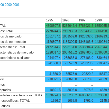
999
2000
2001
1995
1996
1997
1998
OTAL
4898807.8
5234642.4
5786921.2
6550055.
cos: Total
2778244.6
2985960.3
3273435.6
3606198.
icos de mercado
1651437.1
1801569.8
1925332.0
2166913.
icos de no mercado
1126807.5
1184390.5
1348103.6
1439284.
cterísticos: Total
2172514.7
2293151.0
2538884.4
2967044.
acterísticos de mercado
1928317.3
2037515.2
2262780.5
2636580.
cterísticos auxiliares
244197.4
255635.8
276103.9
330464.
-41560.0
-35573.9
-20320.2
-18547.
..
..
..
.
-41560.0
-35573.9
-20320.2
-18547.
tal
-10391.5
-8895.0
-5078.6
-4639.
ines
..
..
..
.
daptados
-10391.5
-8895.0
-5078.6
-4639.
ividades características: TOTAL
1378794.0
1485203.2
1605664.0
1823368.
os específicos: TOTAL
1586.7
1658.8
1791.0
2145.
 afines
..
..
..
.