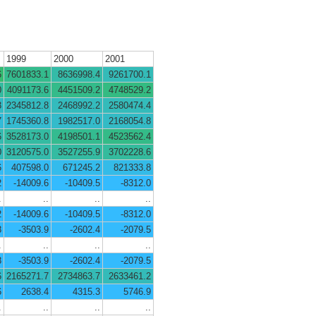
1999
2000
2001
6
7601833.1
8636998.4
9261700.1
0
4091173.6
4451509.2
4748529.2
3
2345812.8
2468992.2
2580474.4
7
1745360.8
1982517.0
2168054.8
6
3528173.0
4198501.1
4523562.4
0
3120575.0
3527255.9
3702228.6
6
407598.0
671245.2
821333.8
2
-14009.6
-10409.5
-8312.0
.
..
..
..
2
-14009.6
-10409.5
-8312.0
8
-3503.9
-2602.4
-2079.5
.
..
..
..
8
-3503.9
-2602.4
-2079.5
6
2165271.7
2734863.7
2633461.2
6
2638.4
4315.3
5746.9
.
..
..
..