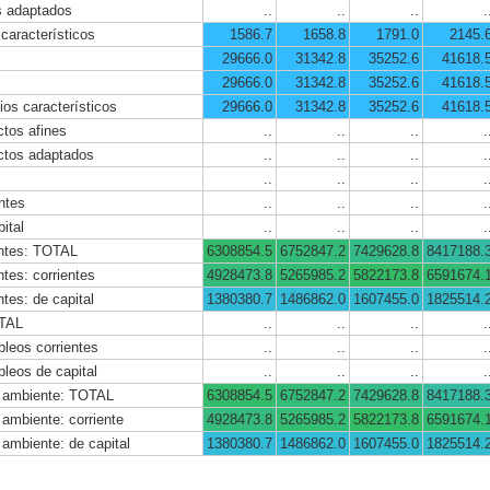
s adaptados
..
..
..
.
 característicos
1586.7
1658.8
1791.0
2145.
29666.0
31342.8
35252.6
41618.
29666.0
31342.8
35252.6
41618.
ios característicos
29666.0
31342.8
35252.6
41618.
ctos afines
..
..
..
.
ctos adaptados
..
..
..
.
..
..
..
.
ntes
..
..
..
.
ital
..
..
..
.
entes: TOTAL
6308854.5
6752847.2
7429628.8
8417188.
tes: corrientes
4928473.8
5265985.2
5822173.8
6591674.
tes: de capital
1380380.7
1486862.0
1607455.0
1825514.
OTAL
..
..
..
.
pleos corrientes
..
..
..
.
pleos de capital
..
..
..
.
o ambiente: TOTAL
6308854.5
6752847.2
7429628.8
8417188.
 ambiente: corriente
4928473.8
5265985.2
5822173.8
6591674.
 ambiente: de capital
1380380.7
1486862.0
1607455.0
1825514.