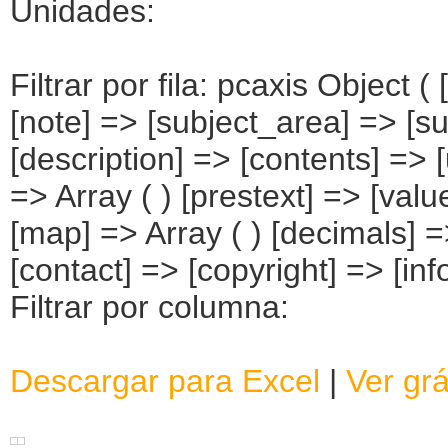
Unidades:
Filtrar por fila: pcaxis Object 
[note] => [subject_area] => [su
[description] => [contents] => [
=> Array ( ) [prestext] => [valu
[map] => Array ( ) [decimals] 
[contact] => [copyright] => [info
Filtrar por columna:
Descargar para Excel
|
Ver grá