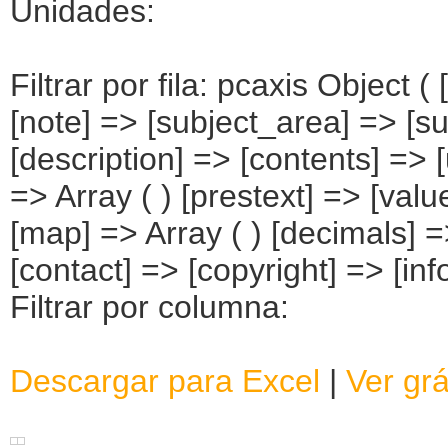
Unidades:
Filtrar por fila: pcaxis Object 
[note] => [subject_area] => [su
[description] => [contents] => [
=> Array ( ) [prestext] => [valu
[map] => Array ( ) [decimals] 
[contact] => [copyright] => [info
Filtrar por columna:
Descargar para Excel
|
Ver grá