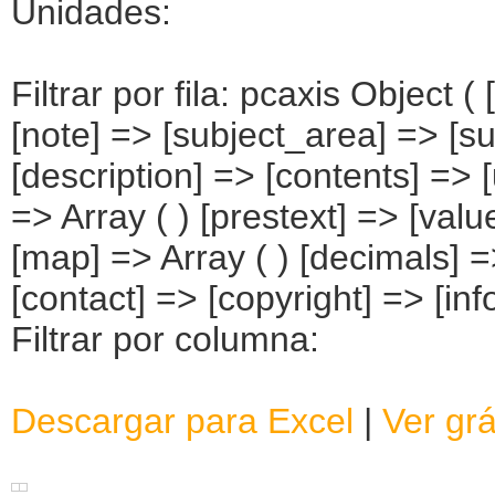
Unidades:
Filtrar por fila: pcaxis Object 
[note] => [subject_area] => [su
[description] => [contents] => [
=> Array ( ) [prestext] => [valu
[map] => Array ( ) [decimals] 
[contact] => [copyright] => [info
Filtrar por columna:
Descargar para Excel
|
Ver grá