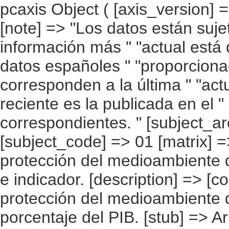
pcaxis Object ( [axis_version] => [creation_date] => 20100215 13:13 [note] => "Los datos están sujetos a actualización continua. La información más " "actual está disponible en la web de Eurostat. Los datos españoles " "proporcionados por Eurostat no siempre corresponden a la última " "actualización y la información más reciente es la publicada en el " "apartado de resultados detallados correspondientes. " [subject_area] => Cuentas ambientales [subject_code] => 01 [matrix] => 01001 [title] => Gasto/ inversión en protección del medioambiente del sector público " "por país, periodo e indicador. [description] => [contents] => Gasto/ inversión en protección del medioambiente del sector público [units] => porcentaje del PIB. [stub] => Array ( [0] => país ) [heading] => Array ( [0] => periodo [1] => indicador ) [prestext] => [values] => Array ( [: www.ine.es ; tel: +34 91 " "5839100 fax +34 91 5839158 "; VALUES("país] => Array ( [0] => UE 27 [1] => UE 25 [2] => Bélgica [3] => Bulgaria [4] => República Checa [5] => Dinamarca [6] => Alemania [7] => Estonia [8] => Irlanda [9] => Grecia [10] => España [11] => Francia [12] => Italia [13] => Chipre [14] => Letonia [15] => Lituania [16] => Luxemburgo [17] => Hungría [18] => Malta [19] => Países Bajos [20] => Austria [21] => Polonia [22] => Portugal [23] => Rumanía [24] => Eslovenia [25] => Eslovaquia [26] => Finlandia [27] => Suecia [28] => Reino Unido ) [periodo] => Array ( [0] => 1990 [1] => 1991 [2] => 1992 [3] => 1993 [4] => 1994 [5] => 1995 [6] => 1996 [7] => 1997 [8] => 1998 [9] => 1999 [10] => 2000 [11] => 2001 [12] => 2002 [13] => 2003 [14] => 2004 [15] => 2005 [16] => 2006 [17] => 2007 ) [indicador] => Array ( [0] => Gasto [1] => Inversión [2] => Gasto corriente ) ) [codes] => Array ( ) [map] => Array ( ) [decimals] => 2 [showdecimals] => 2 [source] => EUROSTAT [contact] => INE E-mail: www.ine.es/infoine [copyright] => YES [infofile] => [data] => Array ( [0] => Array ( [0] => .. [1] => .. [2] => .. [3] => .. [4] => .. [5] => .. [6] => .. [7] => .. [8] => .. [9