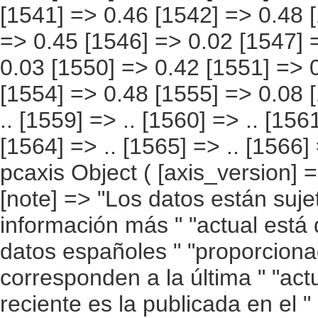
1554] => 0.48 [1555] => 0.08 [1556] => 0.39 [1557] => .. [1558] => .. [1559] => .. [1560] => .. [1561] => .. [1562] => .. [1563] => .. [1564] => .. [1565] => .. [1566] => ) ) [datamatrix] => Array ( ) ) pcaxis Object ( [axis_version] => [creation_date] => 20100215 13:13 [note] => "Los datos están sujetos a actualización continua. La información más " "actual está disponible en la web de Eurostat. Los datos españoles " "proporcionados por Eurostat no siempre corresponden a la última " "actualización y la información más reciente es la publicada en el " "apartado de resultados detallados correspondientes. " [subject_area] => Cuentas ambientales [subject_code] => 01 [matrix] => 01001 [title] => Gasto/ inversión en protección del medioambiente del sector público " "por país, periodo e indicador. [description] => [contents] => Gasto/ inversión en protección del medioambiente del sector público [units] => porcentaje del PIB. [stub] => Array ( [0] => país ) [heading] => Array ( [0] => periodo [1] => indicador ) [prestext] => [values] => Array ( [: www.ine.es ; tel: +34 91 " "5839100 fax +34 91 5839158 "; VALUES("país] => Array ( [0] => UE 27 [1] => UE 25 [2] => Bélgica [3] => Bulgaria [4] => República Checa [5] => Dinamarca [6] => Alemania [7] => Estonia [8] => Irlanda [9] => Grecia [10] => España [11] => Francia [12] => Italia [13] => Chipre [14] => Letonia [15] => Lituania [16] => Luxemburgo [17] => Hungría [18] => Malta [19] => Países Bajos [20] => Austria [21] => Polonia [22] => Portugal [23] => Rumanía [24] => Eslovenia [25] => Eslovaquia [26] => Finlandia [27] => Suecia [28] => Reino Unido ) [periodo] => Array ( [0] => 1990 [1] => 1991 [2] => 1992 [3] => 1993 [4] => 1994 [5] => 1995 [6] => 1996 [7] => 1997 [8] => 1998 [9] => 1999 [10] => 2000 [11] => 2001 [12] => 2002 [13] => 2003 [14] => 2004 [15] => 2005 [16] => 2006 [17] => 2007 ) [indicador] => Array ( [0] => Gasto [1] => Inversión [2] => Gasto corriente ) ) [codes] => Array ( ) [map] => Array ( ) [decimals] => 2 [showdecimals] => 2 [source] => EUROSTAT [cont