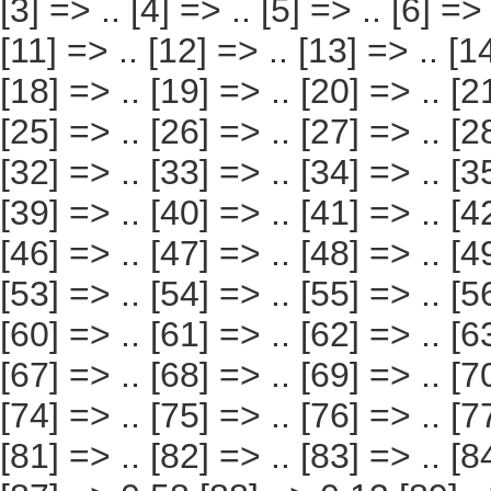
.. [7] => .. [8] => .. [9] => .. [10] => .. [11] => .. [12]