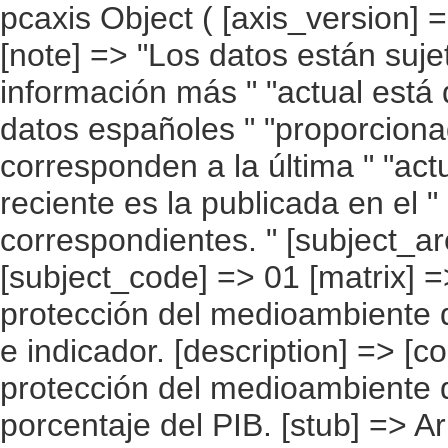
pcaxis Object ( [axis_version] => [creation_date] => 20100215 13:13 [note] => "Los datos están sujetos a actualización continua. La información más " "actual está disponible en la web de Eurostat. Los datos españoles " "proporcionados por Eurostat no siempre corresponden a la última " "actualización y la información más reciente es la publicada en el " "apartado de resultados detallados correspondientes. " [subject_area] => Cuentas ambientales [subject_code] => 01 [matrix] => 01001 [title] => Gasto/ inversión en protección del medioambiente del sector público " "por país, periodo e indicador. [description] => [contents] => Gasto/ inversión en protección del medioambiente del sector público [units] => porcentaje del PIB. [stub] => Array ( [0] => país ) [heading] => Array ( [0] => periodo [1] => indicador ) [prestext] => [values] => Array ( [: www.ine.es ; tel: +34 91 " "5839100 fax +34 91 5839158 "; VALUES("país] => Array ( [0] => UE 27 [1] => UE 25 [2] => Bélgica [3] => Bulgaria [4] => República Checa [5] => Dinamarca [6] => Alemania [7] => Estonia [8] => Irlanda [9] => Grecia [10] => España [11] => Francia [12] => Italia [13] => Chipre [14] => Letonia [15] => Lituania [16] => Luxemburgo [17] => Hungría [18] => Malta [19] => Países Bajos [20] => Austria [21] => Polonia [22] => Portugal [23] => Rumanía [24] => Eslovenia [25] => Eslovaquia [26] => Finlandia [27] => Suecia [28] => Reino Unido ) [periodo] => Array ( [0] => 1990 [1] => 1991 [2] => 1992 [3] => 1993 [4] => 1994 [5] => 1995 [6] => 1996 [7] => 1997 [8] => 1998 [9] => 1999 [10] => 2000 [11] => 2001 [12] => 2002 [13] => 2003 [14] => 2004 [15] => 2005 [16] => 2006 [17] => 2007 ) [indicador] => Array ( [0] => Gasto [1] => Inversión [2] => Gasto corriente ) ) [codes] => Array ( ) [map] => Array ( ) [decimals] => 2 [showdecimals] => 2 [source] => EUROSTAT [contact] => INE E-mail: www.ine.es/infoine [copyright] => YES [infofile] => [data] => Array ( [0] => Array ( [0] => .. [1] => .. [2] => .. [3] => .. [4] => .. [5] => .. [6] => .. [7] => .. [8] => .. [9