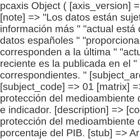
pcaxis Object ( [axis_version] => [creation_date] => 20100215 13:13 [note] => "Los datos están sujetos a actualización continua. La información más " "actual está disponible en la web de Eurostat. Los datos españoles " "proporcionados por Eurostat no siempre corresponden a la última " "actualización y la información más reciente es la publicada en el " "apartado de resultados detallados correspondientes. " [subject_area] => Cuentas ambientales [subject_code] => 01 [matrix] => 01001 [title] => Gasto/ inversión en protección del medioambiente del sector público " "por país, periodo e indicador. [description] => [contents] => Gasto/ inversión en protección del medioambiente del sector público [units] => porcentaje del PIB. [stub] => Array ( [0] => país ) [heading] => Array ( [0] => periodo [1] => indicador ) [prestext] => [values] => Array ( [: www.ine.es ; tel: +34 91 " "5839100 fax +34 91 5839158 "; VALUES("país] => Array ( [0] => UE 27 [1] => UE 25 [2] => Bélgica [3] => Bulgaria [4] => República Checa [5] => Dinamarca [6] => Alemania [7] => Estonia [8] => Irlanda [9] => Grecia [10] => España [11] => Francia [12] => Italia [13] => Chipre [14] => Letonia [15] => Lituania [16] => Luxemburgo [17] => Hungría [18] => Malta [19] => Países Bajos [20] => Austria [21] => Polonia [22] => Portugal [23] => Rumanía [24] => Eslovenia [25] => Eslovaquia [26] => Finlandia [27] => Suecia [28] => Reino Unido ) [periodo] => Array ( [0] => 1990 [1] => 1991 [2] => 1992 [3] => 1993 [4] => 1994 [5] => 1995 [6] => 1996 [7] => 1997 [8] => 1998 [9] => 1999 [10] => 2000 [11] => 2001 [12] => 2002 [13] => 2003 [14] => 2004 [15] => 2005 [16] => 2006 [17] => 2007 ) [indicador] => Array ( [0] => Gasto [1] => Inversión [2] => Gasto corriente ) ) [codes] => Array ( ) [map] => Array ( ) [decimals] => 2 [showdecimals] => 2 [source] => EUROSTAT [contact] => INE E-mail: www.ine.es/infoine [copyright] => YES [infofile] => [data] => Array ( [0] => Array ( [0] => .. [1] => .. [2] => .. [3] => .. [4] => .. [5] => .. [6] => .. [7] => .. [8] => .. [9