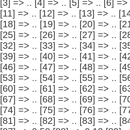
.. [7] => .. [8] => .. [9] => .. [10] => .. [11] => .. [12]