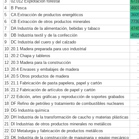
3
02.012 Explotación forestal
673
4
B Pesca
460
5
CA Extracción de productos energéticos
360
6
CB Extracción de otros productos minerales
773
7
DA Industria de la alimentación, bebidas y tabaco
474
8
DB Industria textil y de la confección
402
9
DC Industria del cuero y del calzado
.
10
20.1 Madera preparada para uso industrial
.
11
20.2 Chapa y tableros
.
12
20.3 Madera para la construcción
.
13
20.4 Envases y embalajes de madera
.
14
20.5 Otros productos de madera
.
15
21.1 Fabricación de pasta papelera, papel y cartón
.
16
21.2 Fabricación de artículos de papel y cartón
.
17
22 Edición, artes gráficas y reproducción de soportes grabados
.
18
DF Refino de petróleo y tratamiento de combustibles nucleares
.
19
DG Industria química
.
20
DH Industria de la transformación de caucho y materias plásticas
.
21
DI Industrias de otros productos minerales no metálicos
.
22
DJ Metalurgia y fabricación de productos metálicos
.
23
DK Industria de la construcción de maquinaria y equipo mecánico
.