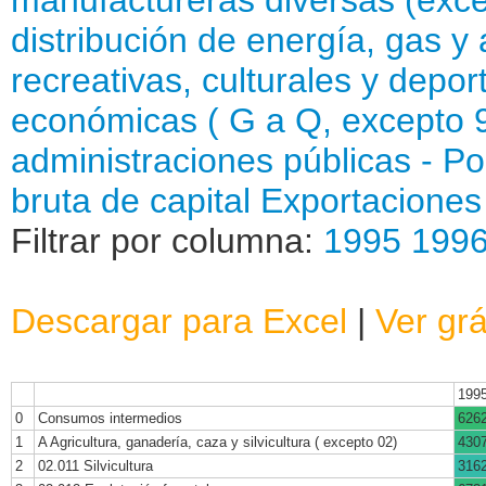
distribución de energía, gas 
recreativas, culturales y depor
económicas ( G a Q, excepto 
administraciones públicas
- P
bruta de capital
Exportacione
Filtrar por columna:
1995
199
Descargar para Excel
|
Ver grá
199
0
Consumos intermedios
626
1
A Agricultura, ganadería, caza y silvicultura ( excepto 02)
430
2
02.011 Silvicultura
316