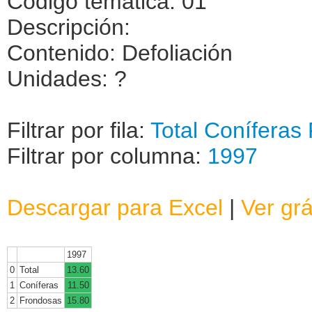
Código temática: 01
Descripción:
Contenido: Defoliación
Unidades: ?
Filtrar por fila:
Total
Coníferas
Filtrar por columna:
1997
Descargar para Excel
|
Ver grá
1997
0
Total
13.60
1
Coníferas
11.50
2
Frondosas
15.80