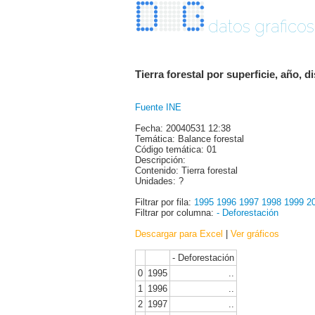
datos graficos
Tierra forestal por superficie, año, d
Fuente INE
Fecha: 20040531 12:38
Temática: Balance forestal
Código temática: 01
Descripción:
Contenido: Tierra forestal
Unidades: ?
Filtrar por fila:
1995
1996
1997
1998
1999
2
Filtrar por columna:
- Deforestación
Descargar para Excel
|
Ver gráficos
- Deforestación
0
1995
..
1
1996
..
2
1997
..