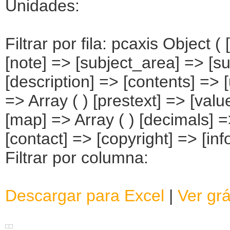
Unidades:
Filtrar por fila: pcaxis Object 
[note] => [subject_area] => [su
[description] => [contents] => [
=> Array ( ) [prestext] => [valu
[map] => Array ( ) [decimals] 
[contact] => [copyright] => [info
Filtrar por columna:
Descargar para Excel
|
Ver grá