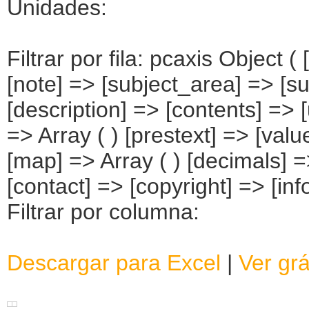
Unidades:
Filtrar por fila: pcaxis Object 
[note] => [subject_area] => [su
[description] => [contents] => [
=> Array ( ) [prestext] => [valu
[map] => Array ( ) [decimals] 
[contact] => [copyright] => [info
Filtrar por columna:
Descargar para Excel
|
Ver grá