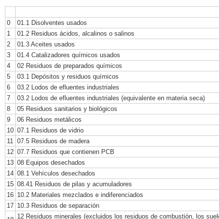
0
01.1 Disolventes usados
1
01.2 Residuos ácidos, alcalinos o salinos
2
01.3 Aceites usados
3
01.4 Catalizadores químicos usados
4
02 Residuos de preparados químicos
5
03.1 Depósitos y residuos químicos
6
03.2 Lodos de efluentes industriales
7
03.2 Lodos de efluentes industriales (equivalente en materia seca)
8
05 Residuos sanitarios y biológicos
9
06 Residuos metálicos
10
07.1 Residuos de vidrio
11
07.5 Residuos de madera
12
07.7 Residuos que contienen PCB
13
08 Equipos desechados
14
08.1 Vehículos desechados
15
08.41 Residuos de pilas y acumuladores
16
10.2 Materiales mezclados e indiferenciados
17
10.3 Residuos de separación
12 Residuos minerales (excluidos los residuos de combustión, los suel