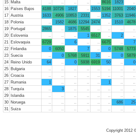
15
Malta
..
..
..
..
..
8616
1823
..
16
Países Bajos
4188
10726
1827
..
1553
5194
11001
2040
17
Austria
1633
4906
10853
2331
..
1352
3763
11946
18
Polonia
..
1582
4686
12294
2474
..
1510
4678
19
Portugal
2865
..
1875
5545
..
..
..
..
20
Eslovenia
..
..
..
1
6517
..
2
..
21
Eslovaquia
6729
..
6
..
..
6675
..
7
22
Finlandia
0
6050
..
7
..
0
5748
5773
23
Suecia
..
0
5768
5911
31
..
0
5879
24
Reino Unido
64
..
0
5938
6919
50
..
0
25
Bulgaria
..
..
..
..
..
..
..
..
26
Croacia
..
..
..
..
..
..
..
..
27
Rumania
1
..
..
..
..
1
..
..
28
Turquía
..
3
..
..
..
..
..
..
29
Islandia
..
..
..
..
..
..
..
..
30
Noruega
..
..
..
..
..
..
686
25
31
Suiza
..
..
..
..
..
..
..
..
Copyright 2012 