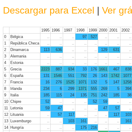
Descargar para Excel
|
Ver grá
1995
1996
1997
1998
1999
2000
2001
2002
0
Bélgica
..
..
..
97
527
..
..
..
1
República Checa
..
..
..
..
..
..
..
..
2
Dinamarca
113
636
..
..
..
129
631
..
3
Alemania
..
..
..
..
..
..
..
..
4
Estonia
..
..
..
..
..
..
..
..
5
Grecia
2223
887
934
33
176
1661
467
838
6
España
131
1546
551
792
26
143
1742
1077
7
Francia
16
276
1525
1071
132
5
147
1258
8
Irlanda
234
6
299
1371
555
269
5
394
9
Italia
185
115
24
135
751
242
185
38
10
Chipre
52
..
..
..
52
59
..
..
11
Letonia
59
47
..
..
..
47
57
..
12
Lituania
..
57
117
..
..
..
117
103
13
Luxemburgo
..
..
103
161
..
..
..
161
14
Hungría
..
..
..
175
216
..
..
..