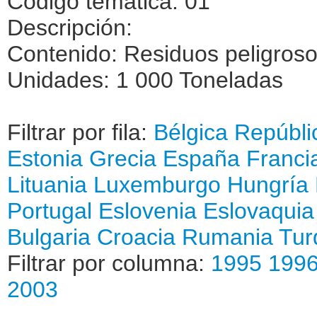
Código temática: 01
Descripción:
Contenido: Residuos peligros
Unidades: 1 000 Toneladas
Filtrar por fila:
Bélgica
Repúbli
Estonia
Grecia
España
Franci
Lituania
Luxemburgo
Hungría
Portugal
Eslovenia
Eslovaquia
Bulgaria
Croacia
Rumania
Tur
Filtrar por columna:
1995
199
2003