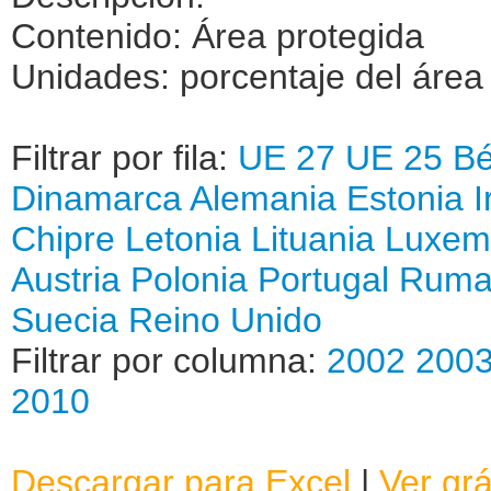
Contenido: Área protegida
Unidades: porcentaje del área t
Filtrar por fila:
UE 27
UE 25
Bé
Dinamarca
Alemania
Estonia
I
Chipre
Letonia
Lituania
Luxem
Austria
Polonia
Portugal
Ruma
Suecia
Reino Unido
Filtrar por columna:
2002
200
2010
Descargar para Excel
|
Ver grá