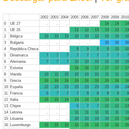
2002
2003
2004
2005
2006
2007
2008
2009
2010
0
UE 27
..
..
..
..
..
..
14
14
14
1
UE 25
..
..
..
12
12
13
13
13
13
2
Bélgica
10
10
10
10
10
10
10
10
10
3
Bulgaria
..
..
..
..
..
..
30
30
30
4
República Checa
..
..
..
9
9
9
9
10
10
5
Dinamarca
7
7
7
7
7
7
7
7
7
6
Alemania
7
7
7
10
10
10
10
10
10
7
Estonia
..
..
..
16
16
17
17
17
17
8
Irlanda
10
11
10
10
10
10
11
11
11
9
Grecia
16
16
16
16
16
16
16
16
16
10
España
22
23
23
23
23
23
23
24
24
11
Francia
6
7
7
7
8
8
8
9
9
12
Italia
15
15
14
14
14
14
14
14
14
13
Chipre
..
..
..
5
7
7
12
12
13
14
Letonia
..
..
..
11
11
11
11
11
11
15
Lituania
..
..
..
10
10
10
10
13
14
16
Luxemburgo
15
15
15
15
15
15
15
15
15