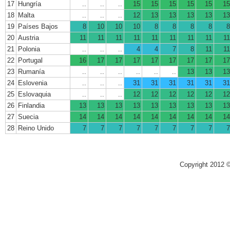
17
Hungría
..
..
..
15
15
15
15
15
15
18
Malta
..
..
..
12
13
13
13
13
13
19
Países Bajos
8
10
10
10
8
8
8
8
8
20
Austria
11
11
11
11
11
11
11
11
11
21
Polonia
..
..
..
4
4
7
8
11
11
22
Portugal
16
17
17
17
17
17
17
17
17
23
Rumanía
..
..
..
..
..
..
13
13
13
24
Eslovenia
..
..
..
31
31
31
31
31
31
25
Eslovaquia
..
..
..
12
12
12
12
12
12
26
Finlandia
13
13
13
13
13
13
13
13
13
27
Suecia
14
14
14
14
14
14
14
14
14
28
Reino Unido
7
7
7
7
7
7
7
7
7
Copyright 2012 