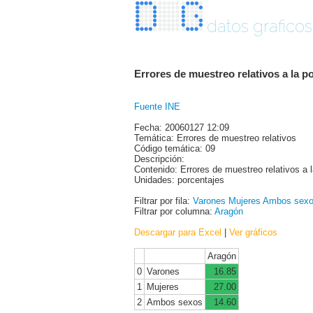
datos graficos
Errores de muestreo relativos a la 
Fuente INE
Fecha: 20060127 12:09
Temática: Errores de muestreo relativos
Código temática: 09
Descripción:
Contenido: Errores de muestreo relativos a l
Unidades: porcentajes
Filtrar por fila:
Varones
Mujeres
Ambos sex
Filtrar por columna:
Aragón
Descargar para Excel
|
Ver gráficos
Aragón
0
Varones
16.85
1
Mujeres
27.00
2
Ambos sexos
14.60