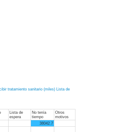
bir tratamiento sanitario (miles)
Lista de
o
Lista de
No tenía
Otros
espera
tiempo
motivos
38042.7