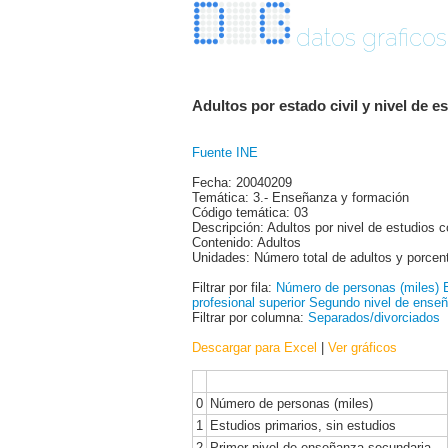
datos graficos
Adultos por estado civil y nivel de 
Fuente INE
Fecha: 20040209
Temática: 3.- Enseñanza y formación
Código temática: 03
Descripción: Adultos por nivel de estudios c
Contenido: Adultos
Unidades: Número total de adultos y porcent
Filtrar por fila:
Número de personas (miles)
profesional superior
Segundo nivel de ense
Filtrar por columna:
Separados/divorciados
Descargar para Excel
|
Ver gráficos
0
Número de personas (miles)
1
Estudios primarios, sin estudios
2
Primer nivel de enseñanza secundaria