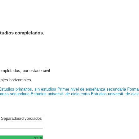
estudios completados.
ompletados, por estado civil
ajes horizontales
Estudios primarios, sin estudios
Primer nivel de enseñanza secundaria
Formac
ñanza secundaria
Estudios universit. de ciclo corto
Estudios universit. de cicl
Separados/divorciados
22.6