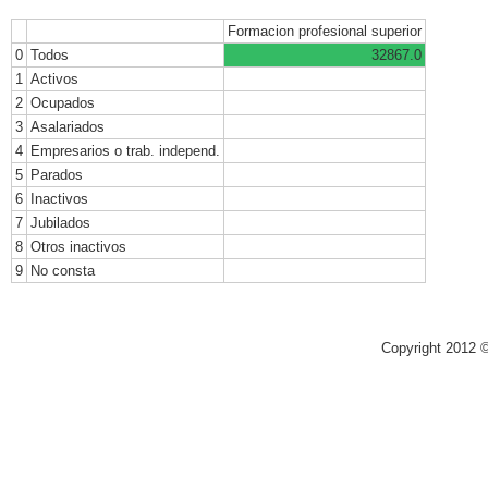
Formacion profesional superior
0
Todos
32867.0
1
Activos
2
Ocupados
3
Asalariados
4
Empresarios o trab. independ.
5
Parados
6
Inactivos
7
Jubilados
8
Otros inactivos
9
No consta
Copyright 2012 