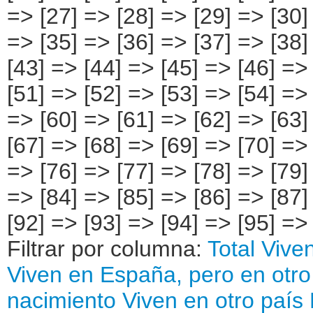
=> [27] => [28] => [29] => [30]
=> [35] => [36] => [37] => [38]
[43] => [44] => [45] => [46] =>
[51] => [52] => [53] => [54] =>
=> [60] => [61] => [62] => [63
[67] => [68] => [69] => [70] =>
=> [76] => [77] => [78] => [79]
=> [84] => [85] => [86] => [87]
[92] => [93] => [94] => [95] => 
Filtrar por columna:
Total
Viven
Viven en España, pero en otro
nacimiento
Viven en otro país