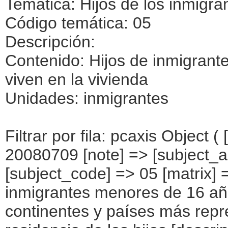
Temática: Hijos de los inmigra
Código temática: 05
Descripción:
Contenido: Hijos de inmigran
viven en la vivienda
Unidades: inmigrantes
Filtrar por fila: pcaxis Object ( [axis_version] => [creation_date] => 20080709 [note] => [subject_area] => Hijos de los inmigrantes [subject_code] => 05 [matrix] => 05002 [title] => Hijos de inmigrantes menores de 16 años y que no viven en la vivienda, por continentes y países más representados, según lugar de residencia de los hijos [description] => [contents] => Hijos de inmigrantes menores de 16 años y que no viven en la vivienda [units] => inmigrantes [stub] => Array ( [0] => origen del inmigrante ) [heading] => Array ( [0] => lugar de residencia de los hijos ) [prestext] => [values] => Array ( [:www.ine.es tel: " "+34 91 5839100 "; VALUES("origen del inmigrante] => Array ( [0] => Total [1] => PAÍSES EUROPEOS SIN ESPAÑA [2] => UE 27 SIN ESPAÑA [3] => Reino Unido [4] => Alemania [5] => Rumanía y Bulgaria [6] => Resto UE 27 sin España [7] => Resto países europeos sin España [8] => PAÍSES AFRICANOS [9] => Marruecos [10] => Resto de países africanos [11] => PAÍSES AMERICANOS [12] => Estados Unidos y Canadá [13] => PAÍSES AMERICANOS SIN ESTADOS UNIDOS NI CANADÁ [14] => Ecuador [15] => Colombia [16] => Bolivia [17] => Argentina [18] => Resto de países americanos sin Estados Unidos ni Canadá [19] => PAÍSES ASIÁTICOS Y DE OCEANÍA [20] => China [21] => Resto de países asiáticos y de Oceanía ) [lugar de residencia de los hijos] => Array ( [0] => Total [1] => Viven en otra vivienda de este municipio [2] => Viven en España, pero en otro municipio [3] => Viven en su país de nacimiento [4] => Viven en otro país [5] => Desconocido ) ) [codes] => Array ( ) [map] => Array ( ) [decimals] => 0 [showdecimals] => 0 [source] => Instituto Nacional de Estadística [contact] => INE Difusión. Internet: www.ine.es/infoine [copyright] => YES [infofile] => [data] => Array ( [0] 