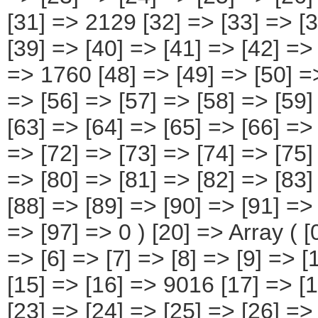
=> [6] => [7] => [8] => [9] => [
[15] => [16] => 9016 [17] => [1
[23] => [24] => [25] => [26] =>