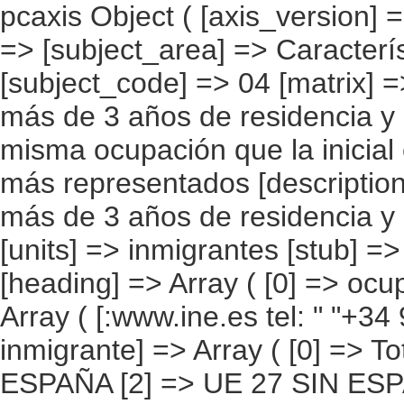
pcaxis Object ( [axis_version] => [creation_date] => 20080709 [note] => [subject_area] => Características de los inmigrantes [subject_code] => 04 [matrix] => 04025 [title] => Inmigrantes con más de 3 años de residencia y que trabajan actualmente en la misma ocupación que la inicial en España, por continentes y países más representados [description] => [contents] => Inmigrantes con más de 3 años de residencia y que trabajan actualmente en la mis [units] => inmigrantes [stub] => Array ( [0] => origen del inmigrante ) [heading] => Array ( [0] => ocupación ) [prestext] => [values] => Array ( [:www.ine.es tel: " "+34 91 5839100 "; VALUES("origen del inmigrante] => Array ( [0] => Total [1] => PAÍSES EUROPEOS SIN ESPAÑA [2] => UE 27 SIN ESPAÑA [3] => Reino Unido [4] => Alemania [5] => Rumanía y Bulgaria [6] => Resto UE 27 sin España [7] => Resto países europeos sin España [8] => PAÍSES AFRICANOS [9] => Marruecos [10] => Resto de países africanos [11] => PAÍSES AMERICANOS [12] => Estados Unidos y Canadá [13] => PAÍSES AMERICANOS SIN ESTADOS UNIDOS NI CANADÁ [14] => Ecuador [15] => Colombia [16] => Bolivia [17] => Argentina [18] => Resto de países americanos sin Estados Unidos ni Canadá [19] => PAÍSES ASIÁTICOS Y DE OCEANÍA [20] => China [21] => Resto de países asiáticos y de Oceanía ) [ocupación] => Array ( [0] => Total [1] => Dirección de las empresas y de las administraciones públicas [2] => Técnicos y profesionales científicos e intelectuales [3] => Técnicos y profesionales de apoyo [4] => Empleados de tipo administrativo [5] => Trabajadores de los servicios de restauración, personales, protección y vendedores de los comercios [6] => Trabajadores cualificados en la agricultura y en la pesca [7] => Artesanos y trabajadores cualificados de las industrias manufactureras, la construcción, y la minería, excepto los operadores de instalaciones y maquinaria [8] => Operadores de instalaciones y maquinaria,