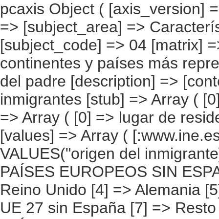
pcaxis Object ( [axis_version] => [creation_date] => 20080709 [note] => [subject_area] => Características de los inmigrantes [subject_code] => 04 [matrix] => 04014 [title] => Inmigrantes por continentes y países más representados, según lugar de residencia del padre [description] => [contents] => Inmigrantes [units] => inmigrantes [stub] => Array ( [0] => origen del inmigrante ) [heading] => Array ( [0] => lugar de residencia del padre ) [prestext] => [values] => Array ( [:www.ine.es tel: " "+34 91 5839100 "; VALUES("origen del inmigrante] => Array ( [0] => Total [1] => PAÍSES EUROPEOS SIN ESPAÑA [2] => UE 27 SIN ESPAÑA [3] => Reino Unido [4] => Alemania [5] => Rumanía y Bulgaria [6] => Resto UE 27 sin España [7] => Resto países europeos sin España [8] => PAÍSES AFRICANOS [9] => Marruecos [10] => Resto de países africanos [11] => PAÍSES AMERICANOS [12] => Estados Unidos y Canadá [13] => PAÍSES AMERICANOS SIN ESTADOS UNIDOS NI CANADÁ [14] => Ecuador [15] => Colombia [16] => Bolivia [17] => Argentina [18] => Resto de países americanos sin Estados Unidos ni Canadá [19] => PAÍSES ASIÁTICOS Y DE OCEANÍA [20] => China [21] => Resto de países asiáticos y de Oceanía ) [lugar de residencia del padre] => Array ( [0] => Total [1] => Mismo domicilio [2] => Mismo municipio [3] => Misma región [4] => Mismo país [5] => En España [6] => Otro país [7] => No tenía padre [8] => No sabe ) ) [codes] => Array ( ) [map] => Array ( ) [decimals] => 0 [showdecimals] => 0 [source] => Instituto Nacional de Estadística [contact] => INE Difusión. Internet: www.ine.es/infoine [copyright] => YES [infofile] => [data] => Array ( [0] => Array ( [0] => [1] => [2] => [3] => [4] => [5] => [6] => [7] => [8] => [9] => [10] => [11] => [12] =>