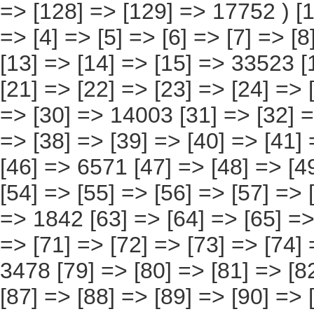
[16] => [17] => [18] => [19] => [20] => [21] => [22] => [23] => [24] => [25] => [26] => [27] => [28] 