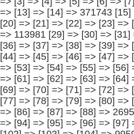
[6] => [7] => [8] => [9] => [10] => [11] => [12] => [13] => [14] => 371743 [15] => [16] => [17] => [18] => [19] => [20] => [21] => [22] => [23] => [24] => [25] => [26] => [27] => [28] => 113981 [29] => [30] => [31] => [32] => [33] => [34] => [35] => [36] => [37] => [38] => [39] => [40] => [41] => [42] => [43] => 87473 [44] => [45] => [46] => [47] => [48] => [49] => [50] => [51] => [52] => [53] => [54] => [55] => [56] => [57] => [58] => 22492 [59] => [60] => [61] => [62] => [63] => [64] => [65] => [66] => [67] => [68] => [69] => [70] => [71] => [72] => [73] =>