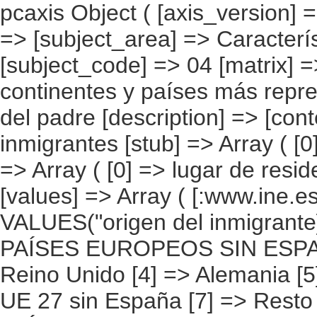
pcaxis Object ( [axis_version] => [creation_date] => 20080709 [note] => [subject_area] => Características de los inmigrantes [subject_code] => 04 [matrix] => 04014 [title] => Inmigrantes por continentes y países más representados, según lugar de residencia del padre [description] => [contents] => Inmigrantes [units] => inmigrantes [stub] => Array ( [0] => origen del inmigrante ) [heading] => Array ( [0] => lugar de residencia del padre ) [prestext] => [values] => Array ( [:www.ine.es tel: " "+34 91 5839100 "; VALUES("origen del inmigrante] => Array ( [0] => Total [1] => PAÍSES EUROPEOS SIN ESPAÑA [2] => UE 27 SIN ESPAÑA [3] => Reino Unido [4] => Alemania [5] => Rumanía y Bulgaria [6] => Resto UE 27 sin España [7] => Resto países europeos sin España [8] => PAÍSES AFRICANOS [9] => Marruecos [10] => Resto de países africanos [11] => PAÍSES AMERICANOS [12] => Estados Unidos y Canadá [13] => PAÍSES AMERICANOS SIN ESTADOS UNIDOS NI CANADÁ [14] => Ecuador [15] => Colombia [16] => Bolivia [17] => Argentina [18] => Resto de países americanos sin Estados Unidos ni Canadá [19] => PAÍSES ASIÁTICOS Y DE OCEANÍA [20] => China [21] => Resto de países asiáticos y de Oceanía ) [lugar de residencia del padre] => Array ( [0] => Total [1] => Mismo domicilio [2] => Mismo municipio [3] => Misma región [4] => Mismo país [5] => En España [6] => Otro país [7] => No tenía padre [8] => No sabe ) ) [codes] => Array ( ) [map] => Array ( ) [decimals] => 0 [showdecimals] => 0 [source] => Instituto Nacional de Estadística [contact] => INE Difusión. Internet: www.ine.es/infoine [copyright] => YES [infofile] => [data] => Array ( [0] => Array ( [0] => [1] => [2] => [3] => [4] => [5] => [6] => [7] => [8] => [9] => [10] => [11] => [12] =>