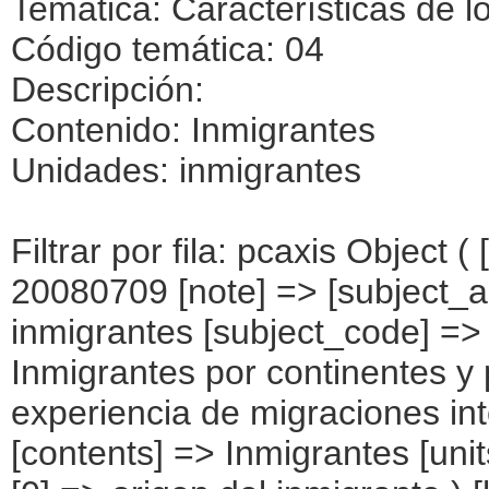
Temática: Características de l
Código temática: 04
Descripción:
Contenido: Inmigrantes
Unidades: inmigrantes
Filtrar por fila: pcaxis Object ( [axis_version] => [creation_date] => 20080709 [note] => [subject_area] => Características de los inmigrantes [subject_code] => 04 [matrix] => 04011 [title] => Inmigrantes por continentes y países más representados, según experiencia de migraciones internacionales [description] => [contents] => Inmigrantes [units] => inmigrantes [stub] => Array ( [0] => origen del inmigrante ) [heading] => Array ( [0] => número de países en los que ha vivido (*) ) [prestext] => [values] => Array ( [:www.ine.es tel: " "+34 91 5839100 "; VALUES("origen del inmigrante] => Array ( [0] => Total [1] => PAÍSES EUROPEOS SIN ESPAÑA [2] => UE 27 SIN ESPAÑA [3] => Reino Unido [4] => Alemania [5] => Rumanía y Bulgaria [6] => Resto UE 27 sin España [7] => Resto países europeos sin España [8] => PAÍSES AFRICANOS [9] => Marruecos [10] => Resto de países africanos [11] => PAÍSES AMERICANOS [12] => Estados Unidos y Canadá [13] => PAÍSES AMERICANOS SIN ESTADOS UNIDOS NI CANADÁ [14] => Ecuador [15] => Colombia [16] => Bolivia [17] => Argentina [18] => Resto de países americanos sin Estados Unidos ni Canadá [19] => PAÍSES ASIÁTICOS Y DE OCEANÍA [20] => China [21] => Resto de países asiáticos y de Oceanía ) [número de países en los que ha vivido (*)] => Array ( [0] => Total [1] => Dos [2] => Tres [3] => Cuatro [4] => Cinco [5] => Más de cinco ) ) [codes] => Array ( ) [map] => Array ( ) [decimals] => 0 [showdecimals] => 0 [source] => Instituto Nacional de Estadística [contact] => INE Difusión. Internet: www.ine.es/infoine [copyright] => YES [infofile] => [data] => Array ( [0] => Array ( [0] => [1] => [2] => [3] => [4] => [5] => [6] => [7] => [8] => [9] => [10] => [11] => [12] => [13] => 4526522 [14] => [15] =>