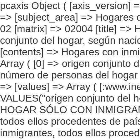
pcaxis Object ( [axis_version] => [creation_date] => 20080709 [note] => [subject_area] => Hogares de los inmigrantes [subject_code] => 02 [matrix] => 02004 [title] => Hogares con inmigrantes por origen conjunto del hogar, según nacidos en el extranjero [description] => [contents] => Hogares con inmigrantes [units] => hogares [stub] => Array ( [0] => origen conjunto del hogar ) [heading] => Array ( [0] => número de personas del hogar nacidas en el extranjero ) [prestext] => [values] => Array ( [:www.ine.es tel: " "+34 91 5839100 "; VALUES("origen conjunto del hogar] => Array ( [0] => Total [1] => HOGAR SÓLO CON INMIGRANTES [2] => Hogar con inmigrantes, todos ellos procedentes de países europeos [3] => Hogar con inmigrantes, todos ellos procedentes de países africanos [4] => Hogar con inmigrantes, todos ellos procedentes de americanos [5] => Hogar con inmigrantes, todos ellos procedentes de países asiáticos o de Oceanía [6] => Hogar con inmigrantes, todos ellos procedentes de alguna combinación de las agrupaciones de países anteriores [7] => HOGAR DE ESPAÑOLES E INMIGRANTES [8] => Hogar de españoles e inmigrantes procedentes de países europeos [9] => Hogar de españoles e inmigrantes procedentes de países africanos [10] => Hogar de españoles e inmigrantes procedentes de países americanos [11] => Hogar de españoles e inmigrantes procedentes de países asiáticos o de Oceanía [12] => Hogar de españoles e inmigrantes procedentes de alguna combinación de las agrupaciones de países anteriores ) [número de personas del hogar nacidas en el extranjero] => Array ( [0] => Total [1] => Una [2] => Dos [3] => Tres [4] => Cuatro [5] => Cinco [6] => Seis y más ) ) [codes] => Array ( ) [map] => Array ( ) [decimals] => 0 [showdecimals] => 0 [source] => Instituto Nacional de Estadística [contact] => INE Difusión. Internet: