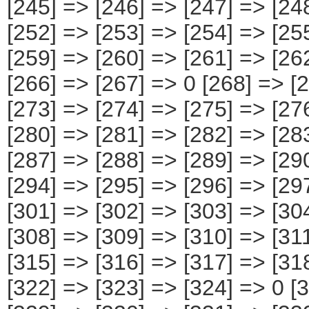
[253] => [254] => [255] => [256] => [257] => [258] => [259] => [260] => [261] => [262] => [263] => [264] => [265] => [266] => [267] => 0 [268] => [269] => [270] => [271] => [272] => [273] => [274] => [275] => [276] => [277] => [278] => [279] => [280] => [281] => [282] => [283] => [284] => [285] => [286] => 0 [287] => [288] => [289] => [290] => [291] => [292] => [293] => [294] => [295] => [296] => [297] => [298] => [299] => [300] => [301] => [302] => [303] => [304] => [305] => 0 [306] => [307] => [308] => [309] => [310] => [311] => [312] => [313] => [314] => [315] => [316] => [317] => [318] => [319] => [320] => [321] => [322] => [323] => [324] => 0 [325] => [326] => [327] => [328] => [329] => [330] => [331] => [332] => [333] => [334] => [335] => [336] => [337] => [338] => [339] => [340] => [341] => [342] => [343] => 0 [344] => [345] => [346] => [347] => [348] => [349] => [350] => [351] => [352] => [353] => [354] => [355] => [356] => [357] => [358] => [359] => [360] => [361] => [362] => 0 [363] => [364] => [365] => [366] => [367] => [368] => [369] => [370] => [371] => [372] => [373] => [374] => [375] => [376] => [377] => [378] => [379] => [380] => [381] => 0 [382] => [383] => [384] => [385] 