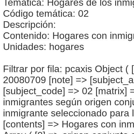
Temática: Hogares de los inmi
Código temática: 02
Descripción:
Contenido: Hogares con inmig
Unidades: hogares
Filtrar por fila: pcaxis Object ( [axis_version] => [creation_date] => 20080709 [note] => [subject_area] => Hogares de los inmigrantes [subject_code] => 02 [matrix] => 02002 [title] => Hogares con inmigrantes según origen conjunto del hogar y origen del inmigrante seleccionado para la entrevista [description] => [contents] => Hogares con inmigrantes [units] => hogares [stub] => Array ( [0] => origen conjunto del hogar ) [heading] => Array ( [0] => origen del inmigrante ) [prestext] => [values] => Array ( [:www.ine.es tel: " "+34 91 5839100 "; VALUES("origen conjunto del hogar] => Array ( [0] => Total [1] => HOGAR SÓLO CON INMIGRANTES [2] => Hogar con inmigrantes, todos ellos procedentes de países europeos [3] => Hogar con inmigrantes, todos ellos procedentes de países africanos [4] => Hogar con inmigrantes, todos ellos procedentes de americanos [5] => Hogar con inmigrantes, todos ellos procedentes de países asiáticos o de Oceanía [6] => Hogar con inmigrantes, todos ellos procedentes de alguna combinación de las agrupaciones de países anteriores [7] => HOGAR DE ESPAÑOLES E INMIGRANTES [8] => Hogar de españoles e inmigrantes procedentes de países europeos [9] => Hogar de españoles e inmigrantes procedentes de países africanos [10] => Hogar de españoles e inmigrantes procedentes de países americanos [11] => Hogar de españoles e inmigrantes procedentes de países asiáticos o de Oceanía [12] => Hogar de españoles e inmigrantes procedentes de alguna combinación de las agrupaciones de países anteriores ) [origen del inmigrante] => Array ( [0] => Total [1] => PAÍSES EUROPEOS SIN ESPAÑA [2] => UE 27 SIN ESPAÑA [3] => Reino Unido [4] => Alemania [5] => Rumanía y Bulgaria [6] => Resto UE 27 sin España [7] => Resto países europeos sin España [8] => PAÍSES AFRICANOS [9] => Marruecos [10] => Resto de países africanos [11] => PAÍSES AMERICANOS [12] => Estados Unidos y Canadá [13] => PAÍSES AMERICANOS SIN ESTADOS UNIDOS NI CANADÁ [14] => Ecuador [15] => Colombia [16] => Bolivia [17] => Argentina [18] => Resto de pa