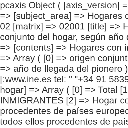
pcaxis Object ( [axis_version] => [creation_date] => 20080709 [note] => [subject_area] => Hogares de los inmigrantes [subject_code] => 02 [matrix] => 02001 [title] => Hogares con inmigrantes por origen conjunto del hogar, según año de llegada del pionero [description] => [contents] => Hogares con inmigrantes [units] => hogares [stub] => Array ( [0] => origen conjunto del hogar ) [heading] => Array ( [0] => año de llegada del pionero ) [prestext] => [values] => Array ( [:www.ine.es tel: " "+34 91 5839100 "; VALUES("origen conjunto del hogar] => Array ( [0] => Total [1] => HOGAR SÓLO CON INMIGRANTES [2] => Hogar con inmigrantes, todos ellos procedentes de países europeos [3] => Hogar con inmigrantes, todos ellos procedentes de países africanos [4] => Hogar con inmigrantes, todos ellos procedentes de americanos [5] => Hogar con inmigrantes, todos ellos procedentes de países asiáticos o de Oceanía [6] => Hogar con inmigrantes, todos ellos procedentes de alguna combinación de las agrupaciones de países anteriores [7] => HOGAR DE ESPAÑOLES E INMIGRANTES [8] => Hogar de españoles e inmigrantes procedentes de países europeos [9] => Hogar de españoles e inmigrantes procedentes de países africanos [10] => Hogar de españoles e inmigrantes procedentes de países americanos [11] => Hogar de españoles e inmigrantes procedentes de países asiáticos o de Oceanía [12] => Hogar de españoles e inmigrantes procedentes de alguna combinación de las agrupaciones de países anteriores ) [año de llegada del pionero] => Array ( [0] => Total [1] => 2005 y posteriores [2] => 2.002 a 2.004 [3] => 1.996 a 2.001 [4] => 1.991 a 1.995 [5] => 1.990 y anteriores [6] => No sabe ) ) [codes] => Array ( ) [map] => Array ( ) [decimals] => 0 [showdecimals] => 0 [source] => Instituto Nacional de Estadística [contact] => INE Difusión. Internet: w