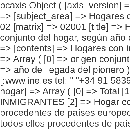
pcaxis Object ( [axis_version] => [creation_date] => 20080709 [note] => [subject_area] => Hogares de los inmigrantes [subject_code] => 02 [matrix] => 02001 [title] => Hogares con inmigrantes por origen conjunto del hogar, según año de llegada del pionero [description] => [contents] => Hogares con inmigrantes [units] => hogares [stub] => Array ( [0] => origen conjunto del hogar ) [heading] => Array ( [0] => año de llegada del pionero ) [prestext] => [values] => Array ( [:www.ine.es tel: " "+34 91 5839100 "; VALUES("origen conjunto del hogar] => Array ( [0] => Total [1] => HOGAR SÓLO CON INMIGRANTES [2] => Hogar con inmigrantes, todos ellos procedentes de países europeos [3] => Hogar con inmigrantes, todos ellos procedentes de países africanos [4] => Hogar con inmigrantes, todos ellos procedentes de americanos [5] => Hogar con inmigrantes, todos ellos procedentes de países asiáticos o de Oceanía [6] => Hogar con inmigrantes, todos ellos procedentes de alguna combinación de las agrupaciones de países anteriores [7] => HOGAR DE ESPAÑOLES E INMIGRANTES [8] => Hogar de españoles e inmigrantes procedentes de países europeos [9] => Hogar de españoles e inmigrantes procedentes de países africanos [10] => Hogar de españoles e inmigrantes procedentes de países americanos [11] => Hogar de españoles e inmigrantes procedentes de países asiáticos o de Oceanía [12] => Hogar de españoles e inmigrantes procedentes de alguna combinación de las agrupaciones de países anteriores ) [año de llegada del pionero] => Array ( [0] => Total [1] => 2005 y posteriores [2] => 2.002 a 2.004 [3] => 1.996 a 2.001 [4] => 1.991 a 1.995 [5] => 1.990 y anteriores [6] => No sabe ) ) [codes] => Array ( ) [map] => Array ( ) [decimals] => 0 [showdecimals] => 0 [source] => Instituto Nacional de Estadística [contact] => INE Difusión. Internet: w