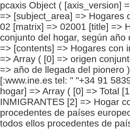
pcaxis Object ( [axis_version] => [creation_date] => 20080709 [note] => [subject_area] => Hogares de los inmigrantes [subject_code] => 02 [matrix] => 02001 [title] => Hogares con inmigrantes por origen conjunto del hogar, según año de llegada del pionero [description] => [contents] => Hogares con inmigrantes [units] => hogares [stub] => Array ( [0] => origen conjunto del hogar ) [heading] => Array ( [0] => año de llegada del pionero ) [prestext] => [values] => Array ( [:www.ine.es tel: " "+34 91 5839100 "; VALUES("origen conjunto del hogar] => Array ( [0] => Total [1] => HOGAR SÓLO CON INMIGRANTES [2] => Hogar con inmigrantes, todos ellos procedentes de países europeos [3] => Hogar con inmigrantes, todos ellos procedentes de países africanos [4] => Hogar con inmigrantes, todos ellos procedentes de americanos [5] => Hogar con inmigrantes, todos ellos procedentes de países asiáticos o de Oceanía [6] => Hogar con inmigrantes, todos ellos procedentes de alguna combinación de las agrupaciones de países anteriores [7] => HOGAR DE ESPAÑOLES E INMIGRANTES [8] => Hogar de españoles e inmigrantes procedentes de países europeos [9] => Hogar de españoles e inmigrantes procedentes de países africanos [10] => Hogar de españoles e inmigrantes procedentes de países americanos [11] => Hogar de españoles e inmigrantes procedentes de países asiáticos o de Oceanía [12] => Hogar de españoles e inmigrantes procedentes de alguna combinación de las agrupaciones de países anteriores ) [año de llegada del pionero] => Array ( [0] => Total [1] => 2005 y posteriores [2] => 2.002 a 2.004 [3] => 1.996 a 2.001 [4] => 1.991 a 1.995 [5] => 1.990 y anteriores [6] => No sabe ) ) [codes] => Array ( ) [map] => Array ( ) [decimals] => 0 [showdecimals] => 0 [source] => Instituto Nacional de Estadística [contact] => INE Difusión. Internet: w