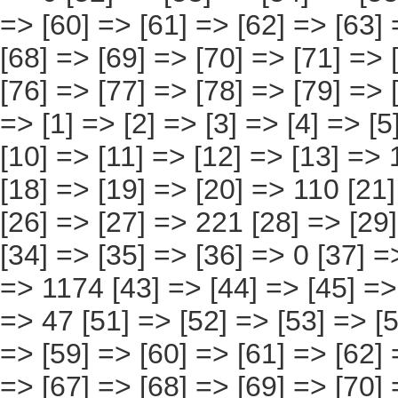
> [61] => [62] => [63] => [64] => 254 [65] => [66] => [67] => [68] => [69] => [70] => 1177 [71] => [72] => [73] => [74] => [75] => [76] => [77] => 187 ) ) [datamatrix] => Array ( ) ) pcaxis Object ( [axis_version] => [creation_date] => 20080709 [note] => [subject_area] => Características de los inmigrantes [subject_code] => 04 [matrix] => 04027 [title] => Inmigrantes con más de 3 años de residencia y que trabajan, por comunidad autónoma, según su ocupación actual [description] => [contents] => Inmigrantes con más de 3 años de residencia y que trabajan [units] => inmigrantes [stub] => Array ( [0] => comunidades autónomas ) [heading] => Array ( [0] => ocupación en la que trabaja actualmente en España ) [prestext] => [values] => Array ( [:www.ine.es tel: " "+34 91 5839100 "; VALUES("comunidades autónomas] => Array ( [0] => Total [1] => Andalucía [2] => Aragón [3] => Asturias (Principado de) [4] => Balears (IIles) [5] => Canarias [6] => Cantabria [7] => Castilla y León [8] => Castilla-La Mancha [9] => Catalunya [10] => Comunitat Valenciana [11] => Extremadura [12] => Galicia [13] => Madrid (Comunidad de) [14] => Murcia(Región de) [15] => Navarra(Comunidad Foral de) [16] => País Vasco [17] => Rioja (La) [18] => Ceuta [19] => Melilla ) [ocupación en la que trabaja actualmente