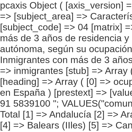
pcaxis Object ( [axis_version] => [creation_date] => 20080709 [note] => [subject_area] => Características de los inmigrantes [subject_code] => 04 [matrix] => 04027 [title] => Inmigrantes con más de 3 años de residencia y que trabajan, por comunidad autónoma, según su ocupación actual [description] => [contents] => Inmigrantes con más de 3 años de residencia y que trabajan [units] => inmigrantes [stub] => Array ( [0] => comunidades autónomas ) [heading] => Array ( [0] => ocupación en la que trabaja actualmente en España ) [prestext] => [values] => Array ( [:www.ine.es tel: " "+34 91 5839100 "; VALUES("comunidades autónomas] => Array ( [0] => Total [1] => Andalucía [2] => Aragón [3] => Asturias (Principado de) [4] => Balears (IIles) [5] => Canarias [6] => Cantabria [7] => Castilla y León [8] => Castilla-La Mancha [9] => Catalunya [10] => Comunitat Valenciana [11] => Extremadura [12] => Galicia [13] => Madrid (Comunidad de) [14] => Murcia(Región de) [15] => Navarra(Comunidad Foral de) [16] => País Vasco [17] => Rioja (La) [18] => Ceuta [19] => Melilla ) [ocupación en la que trabaja actualmente en España ] => Array ( [0] => Total [1] => Dirección de las empresas y de las administraciones públicas [2] => Técnicos y profesionales científicos e intelectuales [3] => Técnicos y profesionales de apoyo [4] => Empleados de tipo administrativo [5] => Trabajadores de los servicios de restauración, personales, protección y vendedores de los comercios [6] => Trabajadores cualificados en la agricultura y en la pesca [7] => Artesanos y trabajadores cualificados de las industrias manufactureras, la construcción, y la minería, excepto los operadores de instalaciones y maquinaria [8] => Operadores de instalaciones y maquinaria, y montadores [9] => Trabajadores no cualificados [10] => No sabe o Fuerzas armadas ) ) [codes] => Array ( [comunidades autónomas] => "CA00","CA01","CA02","CA03","CA04","CA05", "CA06","CA07","CA08","CA09","CA10","CA11","CA