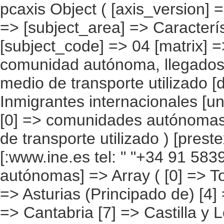
pcaxis Object ( [axis_version] => [creation_date] => 20080709 [note] => [subject_area] => Características de los inmigrantes [subject_code] => 04 [matrix] => 04021 [title] => Inmigrantes por comunidad autónoma, llegados a España después de 1990, según medio de transporte utilizado [description] => [contents] => Inmigrantes internacionales [units] => inmigrantes [stub] => Array ( [0] => comunidades autónomas ) [heading] => Array ( [0] => medio de transporte utilizado ) [prestext] => [values] => Array ( [:www.ine.es tel: " "+34 91 5839100 "; VALUES("comunidades autónomas] => Array ( [0] => Total [1] => Andalucía [2] => Aragón [3] => Asturias (Principado de) [4] => Balears (IIles) [5] => Canarias [6] => Cantabria [7] => Castilla y León [8] => Castilla-La Mancha [9] => Catalunya [10] => Comunitat Valenciana [11] => Extremadura [12] => Galicia [13] => Madrid (Comunidad de) [14] => Murcia(Región de) [15] => Navarra(Comunidad Foral de) [16] => País Vasco [17] => Rioja (La) [18] => Ceuta [19] => Melilla ) [medio de transporte utilizado] => Array ( [0] => Total [1] => Automóvil [2] => Autocar de línea regular [3] => Autocar particular [4] => Avión [5] => Barco [6] => Tren [7] => Patera, cayuco y similares [8] => A pie [9] => Otros ) ) [codes] => Array ( [comunidades autónomas] => "CA00","CA01","CA02","CA03","CA04","CA05", "CA06","CA07","CA08","CA09","CA10","CA11","CA12","CA13","CA14","CA15", "CA16","CA17","CA18","CA19" ) [map] => Array ( [comunidades autónomas] => "spain_regions_img_ind" ) [decimals] => 0 [showdecimals] => 0 [source] => Instituto Nacional de Estadística [contact] => INE Difusión. Internet: www.ine.es/infoine [copyright] => YES [infofile] => [data] => Array ( [0] => Array ( [0] => [1] => [2] => [3] => 3641669 [4] => [5] => [6] 