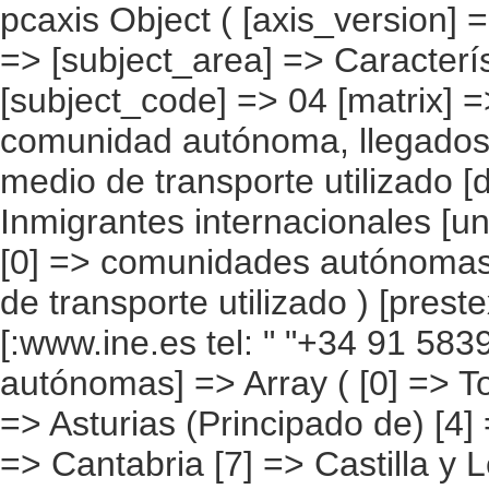
pcaxis Object ( [axis_version] => [creation_date] => 20080709 [note] => [subject_area] => Características de los inmigrantes [subject_code] => 04 [matrix] => 04021 [title] => Inmigrantes por comunidad autónoma, llegados a España después de 1990, según medio de transporte utilizado [description] => [contents] => Inmigrantes internacionales [units] => inmigrantes [stub] => Array ( [0] => comunidades autónomas ) [heading] => Array ( [0] => medio de transporte utilizado ) [prestext] => [values] => Array ( [:www.ine.es tel: " "+34 91 5839100 "; VALUES("comunidades autónomas] => Array ( [0] => Total [1] => Andalucía [2] => Aragón [3] => Asturias (Principado de) [4] => Balears (IIles) [5] => Canarias [6] => Cantabria [7] => Castilla y León [8] => Castilla-La Mancha [9] => Catalunya [10] => Comunitat Valenciana [11] => Extremadura [12] => Galicia [13] => Madrid (Comunidad de) [14] => Murcia(Región de) [15] => Navarra(Comunidad Foral de) [16] => País Vasco [17] => Rioja (La) [18] => Ceuta [19] => Melilla ) [medio de transporte utilizado] => Array ( [0] => Total [1] => Automóvil [2] => Autocar de línea regular [3] => Autocar particular [4] => Avión [5] => Barco [6] => Tren [7] => Patera, cayuco y similares [8] => A pie [9] => Otros ) ) [codes] => Array ( [comunidades autónomas] => "CA00","CA01","CA02","CA03","CA04","CA05", "CA06","CA07","CA08","CA09","CA10","CA11","CA12","CA13","CA14","CA15", "CA16","CA17","CA18","CA19" ) [map] => Array ( [comunidades autónomas] => "spain_regions_img_ind" ) [decimals] => 0 [showdecimals] => 0 [source] => Instituto Nacional de Estadística [contact] => INE Difusión. Internet: www.ine.es/infoine [copyright] => YES [infofile] => [data] => Array ( [0] => Array ( [0] => [1] => [2] => [3] => 3641669 [4] => [5] => [6] 