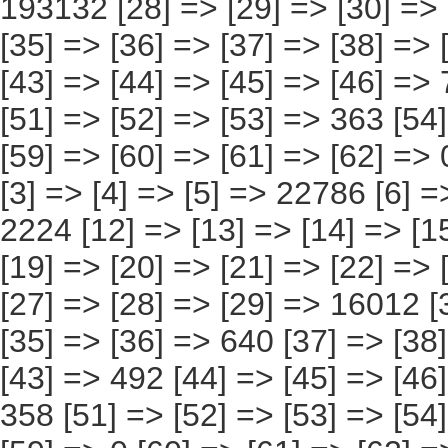
[6] => [7] => [8] => [9] => [10] => [11] => 2224 [12] => [13] => [14] => [15] => [16] => [17] => 2798 [18] => [19] => [20] => [21] => [22] => [23] => [24] => 263 [25] => [26] => [27] => [28] => [29] => 16012 [30] => [31] => [32] => [33] => [34] => [35] => [36] => 640 [37] => [38] => [39] => [40] => [41] => [42] => [43] => 492 [44] => [45] => [46] => [47] => [48] => [49]