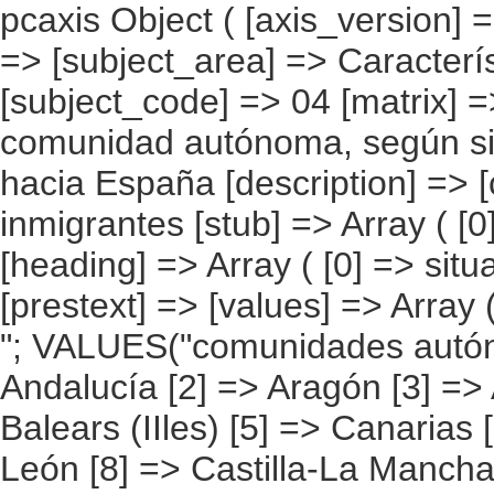
pcaxis Object ( [axis_version] => [creation_date] => 20080709 [note] => [subject_area] => Características de los inmigrantes [subject_code] => 04 [matrix] => 04019 [title] => Inmigrantes por comunidad autónoma, según situación laboral antes de la partida hacia España [description] => [contents] => Inmigrantes [units] => inmigrantes [stub] => Array ( [0] => comunidades autónomas ) [heading] => Array ( [0] => situación laboral antes de la partida ) [prestext] => [values] => Array ( [:www.ine.es tel: " "+34 91 5839100 "; VALUES("comunidades autónomas] => Array ( [0] => Total [1] => Andalucía [2] => Aragón [3] => Asturias (Principado de) [4] => Balears (IIles) [5] => Canarias [6] => Cantabria [7] => Castilla y León [8] => Castilla-La Mancha [9] => Catalunya [10] => Comunitat Valenciana [11] => Extremadura [12] => Galicia [13] => Madrid (Comunidad de) [14] => Murcia(Región de) [15] => Navarra(Comunidad Foral de) [16] => País Vasco [17] => Rioja (La) [18] => Ceuta [19] => Melilla ) [situación laboral antes de la partida] => Array ( [0] => Total [1] => No ha trabajado o No sabe si ha trabajado [2] => Asalariado del sector público [3] => Asalariado del sector privado [4] => Trabajador independiente o empresario sin asalariados [5] => Empresario con asalariados [6] => Miembro de una cooperativa [7] => Ayuda familiar [8] => Otra situación [9] => No sabe su situación profesional ) ) [codes] => Array ( [comunidades autónomas] => "CA00","CA01","CA02","CA03","CA04","CA05", "CA06","CA07","CA08","CA09","CA10","CA11","CA12","CA13","CA14","CA15", "CA16","CA17","CA18","CA19" ) [map] => Array ( [comunidades autónomas] => "spain_regions_img_ind" ) [decimals] => 0 [showdecimals] => 0 [source] => Instituto Nacional de Estadística [contact] => INE Difusión. Internet: www.ine.es/infoine [copyright] => YES [infofil