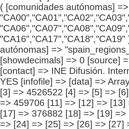
8] => [19] => [20] => [21] => 120385 [22] => [23] => [24] => [25] => [26] => [27] => 8996 [28] => [29] => [30] => [31] => [32] => 85990 [33] => [34] => [35] => [36] => [37] => 89014 [38] => [39] => [40] => [41] => [42] => [43] => 4367 ) [1] => Array ( [0] => [1] => [2] => [3] => [4] => 555831 [5] => [6] => [7] => [8] => 180272 [9] => [10] => [11] => [12] => [13] => 68160 [14] => [15] => [16] => [17] => 232862 [18] => [19] => [20] => [21] => [22] => 43815 [23] => [24] => [25] => [26] => [27] => 14576 [28] => [29] => [30] => [31] => [32] => [33] => [34] => 614 [35] => [36] => [37] => [38] => [39] => 11382 [40] => [41] => [42] => [43] => [44] => [45] => 2355 [46] => [47] => [48] => [49] => [50] => [51] => 1794 ) [2] => Array ( [0] => [1] => [2] => [3] => [4] => 110010 [5] => [6] => [7] => [8] => [9] => 31514 [10] =