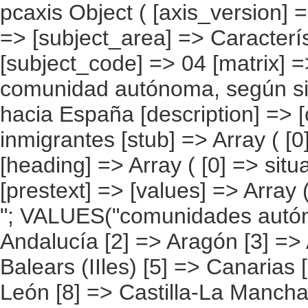
pcaxis Object ( [axis_version] => [creation_date] => 20080709 [note] => [subject_area] => Características de los inmigrantes [subject_code] => 04 [matrix] => 04019 [title] => Inmigrantes por comunidad autónoma, según situación laboral antes de la partida hacia España [description] => [contents] => Inmigrantes [units] => inmigrantes [stub] => Array ( [0] => comunidades autónomas ) [heading] => Array ( [0] => situación laboral antes de la partida ) [prestext] => [values] => Array ( [:www.ine.es tel: " "+34 91 5839100 "; VALUES("comunidades autónomas] => Array ( [0] => Total [1] => Andalucía [2] => Aragón [3] => Asturias (Principado de) [4] => Balears (IIles) [5] => Canarias [6] => Cantabria [7] => Castilla y León [8] => Castilla-La Mancha [9] => Catalunya [10] => Comunitat Valenciana [11] => Extremadura [12] => Galicia [13] => Madrid (Comunidad de) [14] => Murcia(Región de) [15] => Navarra(Comunidad Foral de) [16] => País Vasco [17] => Rioja (La) [18] => Ceuta [19] => Melilla ) [situación laboral antes de la partida] => Array ( [0] => Total [1] => No ha trabajado o No sabe si ha trabajado [2] => Asalariado del sector público [3] => Asalariado del sector privado [4] => Trabajador independiente o empresario sin asalariados [5] => Empresario con asalariados [6] => Miembro de una cooperativa [7] => Ayuda familiar [8] => Otra situación [9] => No sabe su situación profesional ) ) [codes] => Array ( [comunidades autónomas] => "CA00","CA01","CA02","CA03","CA04","CA05", "CA06","CA07","CA08","CA09","CA10","CA11","CA12","CA13","CA14","CA15", "CA16","CA17","CA18","CA19" ) [map] => Array ( [comunidades autónomas] => "spain_regions_img_ind" ) [decimals] => 0 [showdecimals] => 0 [source] => Instituto Nacional de Estadística [contact] => INE Difusión. Internet: www.ine.es/infoine [copyright] => YES [infofil